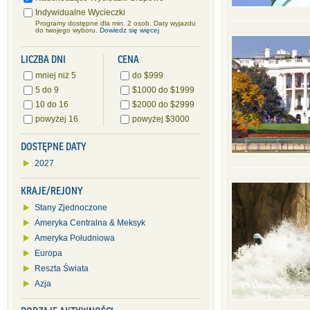
Indywidualne Wycieczki
Programy dostępne dla min. 2 osob. Daty wyjazdu
do twojego wyboru.
Dowiedz się więcej
LICZBA DNI
CENA
mniej niż 5
do $999
5 do 9
$1000 do $1999
10 do 16
$2000 do $2999
powyżej 16
powyżej $3000
DOSTĘPNE DATY
2027
KRAJE/REJONY
Stany Zjednoczone
Ameryka Centralna & Meksyk
Ameryka Południowa
Europa
Reszta Świata
Azja