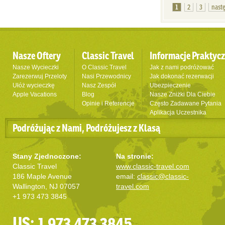
1
2
3
nast
Nasze Oftery
Classic Travel
Informacje Praktyc
Nasze Wycieczki
O Classic Travel
Jak z nami podróżować
Zarezerwuj Przeloty
Nasi Przewodnicy
Jak dokonać rezerwacji
Ułóż wycieczkę
Nasz Zespół
Ubezpieczenie
Apple Vacations
Blog
Nasze Zniżki Dla Ciebie
Opinie i Referencje
Często Zadawane Pytania
Aplikacja Uczestnika
Podróżując z Nami, Podróżujesz z Klasą
Stany Zjednoczone:
Na stronie:
Classic Travel
www.classic-travel.com
186 Maple Avenue
email:
classic@classic-
Wallington, NJ 07057
travel.com
+1 973 473 3845
US: 1 973 473 3845