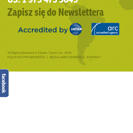
Zapisz się do Newslettera
All Rights Reserved © Classic Travel, Inc. 2026
POLITYKA PRYWATNOŚCI
|
REGULAMIN SERWISU
|
KONTAKT