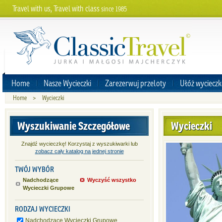
Travel with us, Travel with class
since 1985
Home
Nasze Wycieczki
Zarezerwuj przeloty
Ułóż wycieczk
Home
>
Wycieczki
Wyszukiwanie Szczegółowe
Wycieczki
Znajdź wycieczkę! Korzystaj z wyszukiwarki lub
zobacz cały katalog na jednej stronie
TWÓJ WYBÓR
Nadchodzące
Wyczyść wszystko
Wycieczki Grupowe
RODZAJ WYCIECZKI
Nadchodzące Wycieczki Grupowe