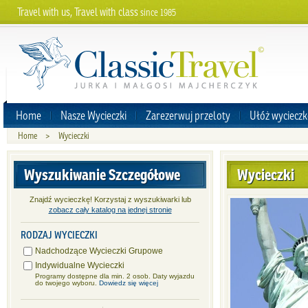
Travel with us, Travel with class
since 1985
Home
Nasze Wycieczki
Zarezerwuj przeloty
Ułóż wycieczk
Home
>
Wycieczki
Wyszukiwanie Szczegółowe
Wycieczki
Znajdź wycieczkę! Korzystaj z wyszukiwarki lub
zobacz cały katalog na jednej stronie
RODZAJ WYCIECZKI
Nadchodzące Wycieczki Grupowe
Indywidualne Wycieczki
Programy dostępne dla min. 2 osob. Daty wyjazdu
do twojego wyboru.
Dowiedz się więcej