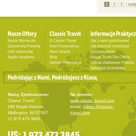
1
2
3
nast
Nasze Oftery
Classic Travel
Informacje Praktyc
Nasze Wycieczki
O Classic Travel
Jak z nami podróżować
Zarezerwuj Przeloty
Nasi Przewodnicy
Jak dokonać rezerwacji
Ułóż wycieczkę
Nasz Zespół
Ubezpieczenie
Apple Vacations
Blog
Nasze Zniżki Dla Ciebie
Opinie i Referencje
Często Zadawane Pytania
Aplikacja Uczestnika
Podróżując z Nami, Podróżujesz z Klasą
Stany Zjednoczone:
Na stronie:
Classic Travel
www.classic-travel.com
186 Maple Avenue
email:
classic@classic-
Wallington, NJ 07057
travel.com
+1 973 473 3845
US: 1 973 473 3845