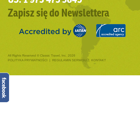
Zapisz się do Newslettera
All Rights Reserved © Classic Travel, Inc. 2026
POLITYKA PRYWATNOŚCI
|
REGULAMIN SERWISU
|
KONTAKT