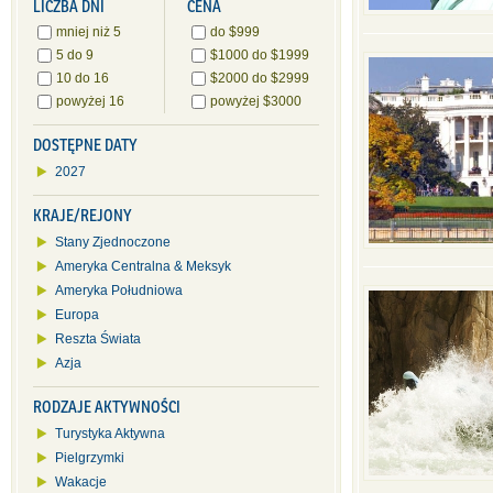
LICZBA DNI
CENA
mniej niż 5
do $999
5 do 9
$1000 do $1999
10 do 16
$2000 do $2999
powyżej 16
powyżej $3000
DOSTĘPNE DATY
2027
KRAJE/REJONY
Stany Zjednoczone
Ameryka Centralna & Meksyk
Ameryka Południowa
Europa
Reszta Świata
Azja
RODZAJE AKTYWNOŚCI
Turystyka Aktywna
Pielgrzymki
Wakacje