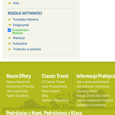
Azja
RODZAJE AKTYWNOŚCI
Turystyka Aktywna
Pielgrzymki
Guadalupe i
Meksyk
Wakacje
Kulturalne
Trudnośc w podróży
Nasze Oftery
Classic Travel
Informacje Praktyc
Nasze Wycieczki
O Classic Travel
Jak z nami podróżować
Zarezerwuj Przeloty
Nasi Przewodnicy
Jak dokonać rezerwacji
Ułóż wycieczkę
Nasz Zespół
Ubezpieczenie
Apple Vacations
Blog
Nasze Zniżki Dla Ciebie
Opinie i Referencje
Często Zadawane Pytania
Aplikacja Uczestnika
Podróżując z Nami, Podróżujesz z Klasą