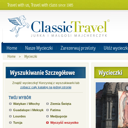
Travel with us, Travel with class
since 1985
Home
Nasze Wycieczki
Zarezerwuj przeloty
Ułóż wycieczk
Home
>
Wycieczki
Wyszukiwanie Szczegółowe
Wycieczki
Znajdź wycieczkę! Korzystaj z wyszukiwarki lub
zobacz cały katalog na jednej stronie
TWÓJ WYBÓR
Watykan i Włochy
Ziemia Święta
Guadalupe i Meksyk
Fatima
Lourdes
Medjugorje
Turcja
Wyczyść wszystko