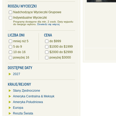
RODZAJ WYCIECZKI
Nadchodzące Wycieczki Grupowe
Indywidualne Wycieczki
Programy dostępne dla min. 2 osob. Daty wyjazdu
do twojego wyboru.
Dowiedz się więcej
LICZBA DNI
CENA
mniej niż 5
do $999
5 do 9
$1000 do $1999
10 do 16
$2000 do $2999
powyżej 16
powyżej $3000
DOSTĘPNE DATY
2027
KRAJE/REJONY
Stany Zjednoczone
Ameryka Centralna & Meksyk
Ameryka Południowa
Europa
Reszta Świata