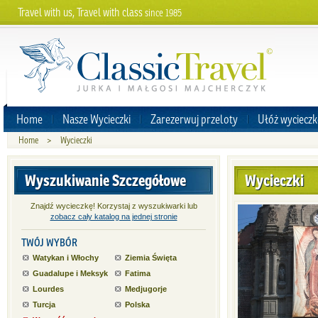
Travel with us, Travel with class
since 1985
Home
Nasze Wycieczki
Zarezerwuj przeloty
Ułóż wycieczk
Home
>
Wycieczki
Wyszukiwanie Szczegółowe
Wycieczki
Znajdź wycieczkę! Korzystaj z wyszukiwarki lub
zobacz cały katalog na jednej stronie
TWÓJ WYBÓR
Watykan i Włochy
Ziemia Święta
Guadalupe i Meksyk
Fatima
Lourdes
Medjugorje
Turcja
Polska