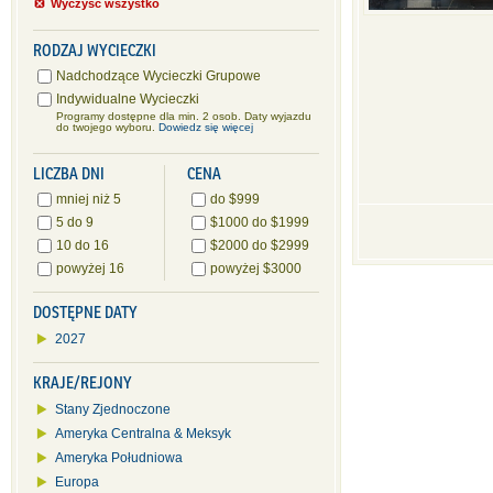
Wyczyść wszystko
RODZAJ WYCIECZKI
Nadchodzące Wycieczki Grupowe
Indywidualne Wycieczki
Programy dostępne dla min. 2 osob. Daty wyjazdu
do twojego wyboru.
Dowiedz się więcej
LICZBA DNI
CENA
mniej niż 5
do $999
5 do 9
$1000 do $1999
10 do 16
$2000 do $2999
powyżej 16
powyżej $3000
DOSTĘPNE DATY
2027
KRAJE/REJONY
Stany Zjednoczone
Ameryka Centralna & Meksyk
Ameryka Południowa
Europa