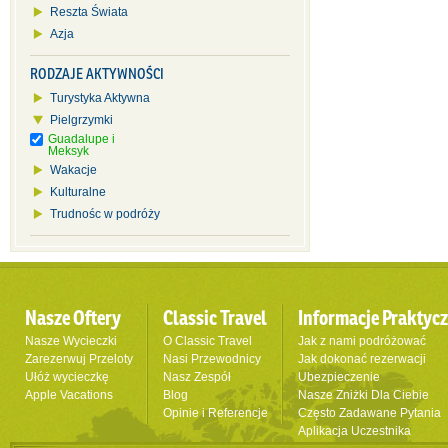
Reszta Świata
Azja
RODZAJE AKTYWNOŚCI
Turystyka Aktywna
Pielgrzymki
Guadalupe i
Meksyk
Wakacje
Kulturalne
Trudnośc w podróży
Nasze Oftery
Classic Travel
Informacje Praktyc
Nasze Wycieczki
O Classic Travel
Jak z nami podróżować
Zarezerwuj Przeloty
Nasi Przewodnicy
Jak dokonać rezerwacji
Ułóż wycieczkę
Nasz Zespół
Ubezpieczenie
Apple Vacations
Blog
Nasze Zniżki Dla Ciebie
Opinie i Referencje
Często Zadawane Pytania
Aplikacja Uczestnika