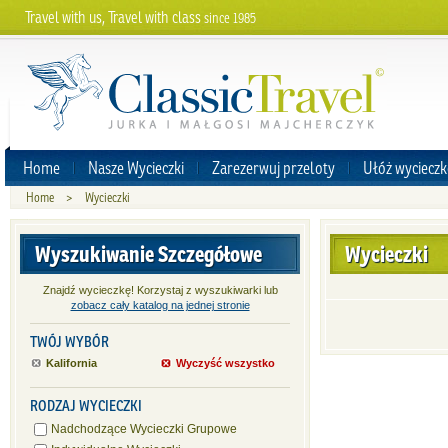
Travel with us, Travel with class
since 1985
Home
Nasze Wycieczki
Zarezerwuj przeloty
Ułóż wycieczk
Home
>
Wycieczki
Wyszukiwanie Szczegółowe
Wycieczki
Znajdź wycieczkę! Korzystaj z wyszukiwarki lub
zobacz cały katalog na jednej stronie
TWÓJ WYBÓR
Kalifornia
Wyczyść wszystko
RODZAJ WYCIECZKI
Nadchodzące Wycieczki Grupowe