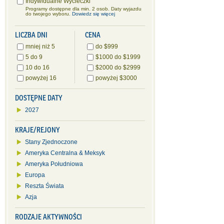
Indywidualne Wycieczki
Programy dostępne dla min. 2 osob. Daty wyjazdu
do twojego wyboru.
Dowiedz się więcej
LICZBA DNI
CENA
mniej niż 5
do $999
5 do 9
$1000 do $1999
10 do 16
$2000 do $2999
powyżej 16
powyżej $3000
DOSTĘPNE DATY
2027
KRAJE/REJONY
Stany Zjednoczone
Ameryka Centralna & Meksyk
Ameryka Południowa
Europa
Reszta Świata
Azja
RODZAJE AKTYWNOŚCI