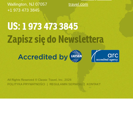
Wallington, NJ 07057
travel.com
+1 973 473 3845
US: 1 973 473 3845
Zapisz się do Newslettera
All Rights Reserved © Classic Travel, Inc. 2026
POLITYKA PRYWATNOŚCI
|
REGULAMIN SERWISU
|
KONTAKT