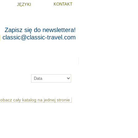
KONTAKT
JĘZYKI
Zapisz się do newslettera!
 3845
|
classic@classic-travel.com
zne
Galeria
Relacje z Podróży
SORTUJ WG
zobacz cały katalog na jednej stronie