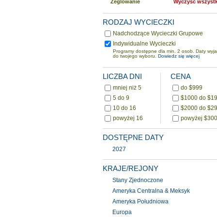
Żeglowanie
Wyczyść wszyst
RODZAJ WYCIECZKI
Nadchodzące Wycieczki Grupowe
Indywidualne Wycieczki
Programy dostępne dla min. 2 osob. Daty wyj
do twojego wyboru.
Dowiedz się więcej
LICZBA DNI
CENA
mniej niż 5
do $999
5 do 9
$1000 do $1
10 do 16
$2000 do $2
powyżej 16
powyżej $30
DOSTĘPNE DATY
2027
KRAJE/REJONY
Stany Zjednoczone
Ameryka Centralna & Meksyk
Ameryka Południowa
Europa