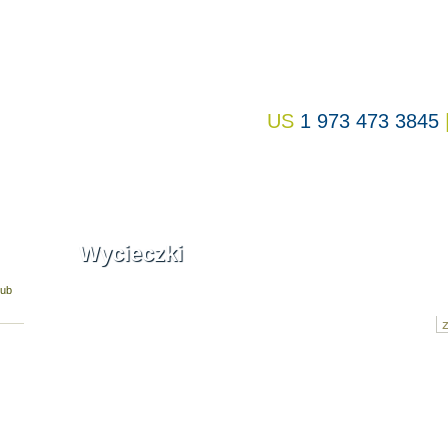
US
1 973 473
uj przeloty
Ułóż wycieczkę
Classic Travel
Informacje Praktyc
Wycieczki
lub