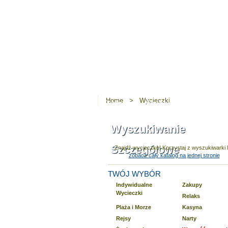
Travel with us, Travel with class
since 1985
Home
Nasze Wycieczki
Zarezerw
Home
>
Wycieczki
Wyszukiwanie Szczegółowe
Znajdź wycieczkę! Korzystaj z wyszukiwarki 
zobacz cały katalog na jednej stronie
TWÓJ WYBÓR
Indywidualne
Zakupy
Wycieczki
Relaks
Plaża i Morze
Kasyna
Rejsy
Narty