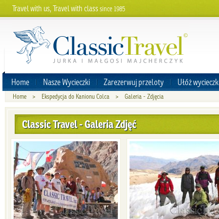
Travel with us, Travel with class
since 1985
Home
Nasze Wycieczki
Zarezerwuj przeloty
Ułóż wycieczk
Home
>
Ekspedycja do Kanionu Colca
>
Galeria - Zdjęcia
Classic Travel - Galeria Zdjęć