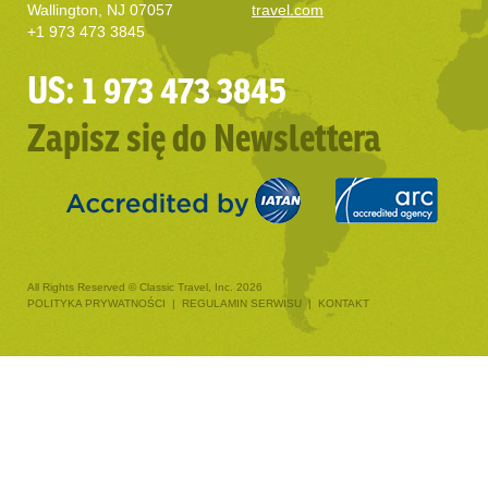
Wallington, NJ 07057
travel.com
+1 973 473 3845
US: 1 973 473 3845
Zapisz się do Newslettera
All Rights Reserved © Classic Travel, Inc. 2026
POLITYKA PRYWATNOŚCI
|
REGULAMIN SERWISU
|
KONTAKT