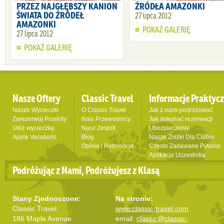
PRZEZ NAJGŁĘBSZY KANION
ŹRÓDŁA AMAZONKI
ŚWIATA DO ŹRÓDEŁ
27 lipca 2012
AMAZONKI
POKAŻ GALERIĘ
27 lipca 2012
POKAŻ GALERIĘ
Nasze Oftery
Classic Travel
Informacje Praktyc
Nasze Wycieczki
O Classic Travel
Jak z nami podróżować
Zarezerwuj Przeloty
Nasi Przewodnicy
Jak dokonać rezerwacji
Ułóż wycieczkę
Nasz Zespół
Ubezpieczenie
Apple Vacations
Blog
Nasze Zniżki Dla Ciebie
Opinie i Referencje
Często Zadawane Pytania
Aplikacja Uczestnika
Podróżując z Nami, Podróżujesz z Klasą
Stany Zjednoczone:
Na stronie:
Classic Travel
www.classic-travel.com
186 Maple Avenue
email:
classic@classic-