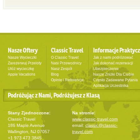
Nasze Oftery
Classic Travel
Informacje Praktyc
Nasze Wycieczki
O Classic Travel
Jak z nami podróżować
Zarezerwuj Przeloty
Nasi Przewodnicy
Jak dokonać rezerwacji
Ułóż wycieczkę
Nasz Zespół
Ubezpieczenie
Apple Vacations
Blog
Nasze Zniżki Dla Ciebie
Opinie i Referencje
Często Zadawane Pytania
Aplikacja Uczestnika
Podróżując z Nami, Podróżujesz z Klasą
Stany Zjednoczone:
Na stronie:
Classic Travel
www.classic-travel.com
186 Maple Avenue
email:
classic@classic-
Wallington, NJ 07057
travel.com
+1 973 473 3845