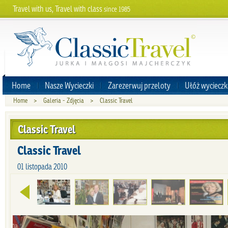
Travel with us, Travel with class
since 1985
Home
Nasze Wycieczki
Zarezerwuj przeloty
Ułóż wycieczk
Home
>
Galeria - Zdjęcia
>
Classic Travel
Classic Travel
Classic Travel
01 listopada 2010