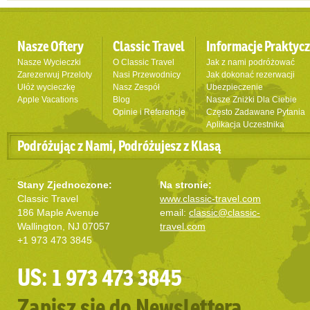
Nasze Oftery
Classic Travel
Informacje Praktyc
Nasze Wycieczki
O Classic Travel
Jak z nami podróżować
Zarezerwuj Przeloty
Nasi Przewodnicy
Jak dokonać rezerwacji
Ułóż wycieczkę
Nasz Zespół
Ubezpieczenie
Apple Vacations
Blog
Nasze Zniżki Dla Ciebie
Opinie i Referencje
Często Zadawane Pytania
Aplikacja Uczestnika
Podróżując z Nami, Podróżujesz z Klasą
Stany Zjednoczone:
Na stronie:
Classic Travel
www.classic-travel.com
186 Maple Avenue
email:
classic@classic-
Wallington, NJ 07057
travel.com
+1 973 473 3845
US: 1 973 473 3845
Zapisz się do Newslettera