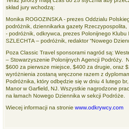
Teraz jurorzy mają czas do 25 stycznia aby przec
skład jury wchodzą:
Monika ROGOZINSKA - prezes Oddzialu Polskieg
podróżnik, dziennikarka gazety Rzeczypospoli
- podróżnik, odkrywca, prezes Polonijnego Klubu
SZLECHTA – podróżnik, redaktor “Nowego Dzienni
Poza Classic Travel sponsorami nagród są: Wes
– Stowarzyszenie Polonijnych Agencji Podróży.
$600 za pierwsze miejsce, $400 za drugie, oraz $
wyróżnienia zostaną wręczone razem z dyplomam
Podróżnika, który odbędzie się w dniu 4 lutego br
Manor w Garfield, NJ. Wszystkie nagrodzone pra
na łamach Nowego Dziennika w sekcji Podróże.
Wiecej informacji na stronie
www.odkrywcy.com