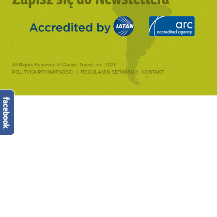
All Rights Reserved © Classic Travel, Inc. 2026
POLITYKA PRYWATNOŚCI
|
REGULAMIN SERWISU
|
KONTAKT