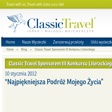
Travel with us, Travel with class
since 1985
Home
Nasze Wycieczki
Zarezerwuj przeloty
Ułóż wycieczk
Home
>
Blog
>
Classic Travel Sponsorem III Konkursu Literackiego
Classic Travel Sponsorem III Konkursu Literackie
10 stycznia 2012
"Najpiękniejsza Podróż Mojego Życia”