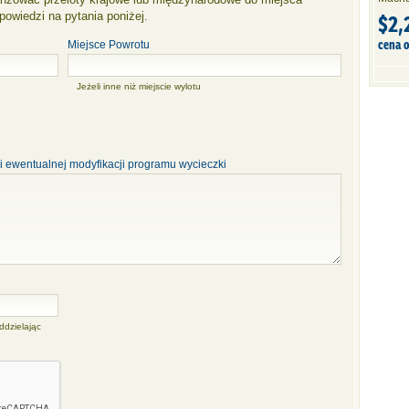
$2,
owiedzi na pytania poniżej.
cena 
Miejsce Powrotu
Jeżeli inne niż miejscie wylotu
i ewentualnej modyfikacji programu wycieczki
ddzielając