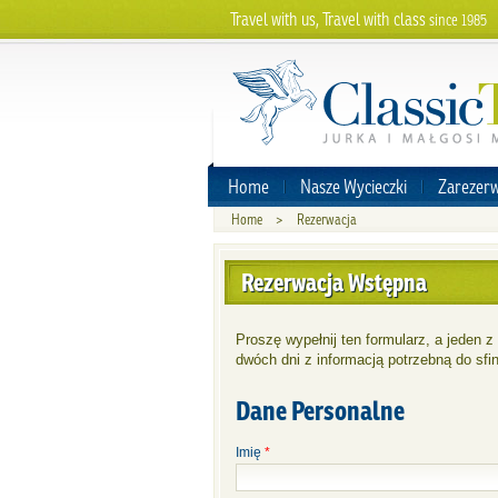
Travel with us, Travel with class
since 1985
Home
Nasze Wycieczki
Zarezerw
Home
>
Rezerwacja
Rezerwacja Wstępna
Proszę wypełnij ten formularz, a jeden 
dwóch dni z informacją potrzebną do sfin
Dane Personalne
Imię
*