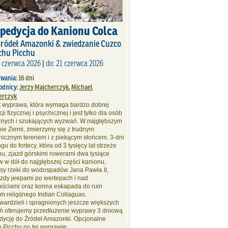
pedycja do Kanionu Colca
 Źródeł Amazonki & zwiedzanie Cuzco
chu Picchu
6 czerwca 2026 | do: 21 czerwca 2026
rwania:
16 dni
odnicy:
Jerzy Majcherczyk
,
Michael
erczyk
st wyprawa, która wymaga bardzo dobrej
ji fizycznej i psychicznej i jest tylko dla osób
nych i szukających wyzwań. W najgłębszym
ie Ziemi, zmierzymy się z trudnym
nicznym terenem i z piekącym słońcem. 3-dni
ngu do fortecy, która od 3 tysięcy lat strzeże
u, zjazd górskimi rowerami dwa tysiące
 w dół do najgłębszej części kanionu,
rsy rzeki do wodospadów Jana Pawła II,
azdy jeepami po wertepach i nad
aściami oraz konna eskapada do ruin
m religijnego Indian Collaguas.
twardzieli i spragnionych jeszcze większych
ń oferujemy przedłużenie wyprawy 3 dniową
dycję do Źródeł Amazonki. Opcjonalne
 Picchu po tej wyprawie.