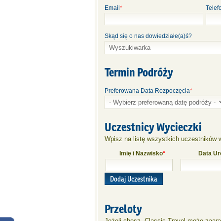
Email
*
Telef
Skąd się o nas dowiedziałe(a)ś?
Termin Podróży
Preferowana Data Rozpoczęcia
*
Uczestnicy Wycieczki
Wpisz na listę wszystkich uczestników w
Imię i Nazwisko
*
Data Ur
Dodaj Uczestnika
Przeloty
Jeżeli chesz, Classic Travel może zaar