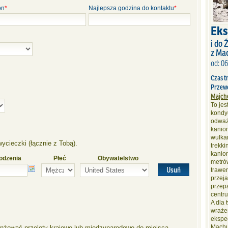
on
*
Najlepsza godzina do kontaktu
*
Eks
i do
z Ma
od: 0
Czas t
Przew
Majch
To je
kondyc
odważ
kanion
wulka
ycieczki (łącznie z Tobą).
trekki
kanion
odzenia
Płeć
Obywatelstwo
metrów
Usuń
trawe
przej
przep
centru
A dla 
wraże
ekspe
Machu
anżować przeloty krajowe lub międzynarodowe do miejsca