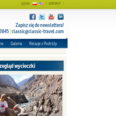
KONTAKT
JĘZYKI
Zapisz się do newslettera!
 3845
|
classic@classic-travel.com
zne
Galeria
Relacje z Podróży
zegląd wycieczki