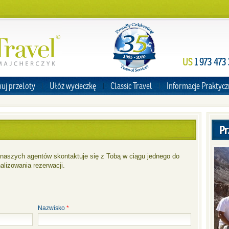
US
1 973 473
uj przeloty
Ułóż wycieczkę
Classic Travel
Informacje Praktyc
Pr
z naszych agentów skontaktuje się z Tobą w ciągu jednego do
alizowania rezerwacji.
Nazwisko
*