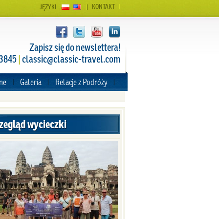
KONTAKT
JĘZYKI
Zapisz się do newslettera!
 3845
|
classic@classic-travel.com
zne
Galeria
Relacje z Podróży
zegląd wycieczki