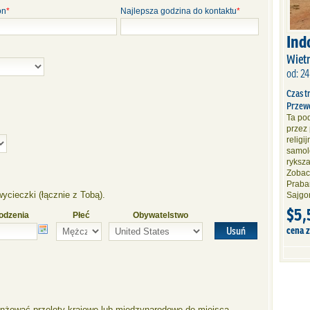
on
*
Najlepsza godzina do kontaktu
*
Ind
Wiet
od: 24
Czas t
Przew
Ta po
przez 
religi
samol
ryksza
Zobac
Praba
ycieczki (łącznie z Tobą).
Sajgo
$5,
odzenia
Płeć
Obywatelstwo
cena z
Usuń
anżować przeloty krajowe lub międzynarodowe do miejsca