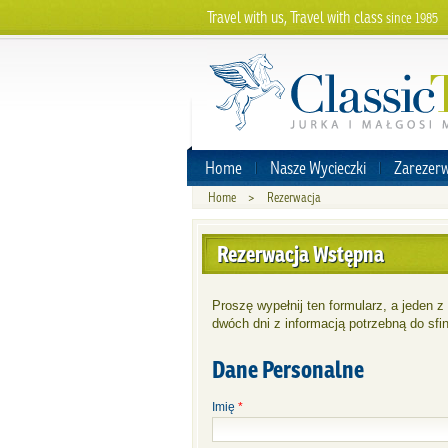
Travel with us, Travel with class
since 1985
Home
Nasze Wycieczki
Zarezerw
Home
>
Rezerwacja
Rezerwacja Wstępna
Proszę wypełnij ten formularz, a jeden 
dwóch dni z informacją potrzebną do sfin
Dane Personalne
Imię
*