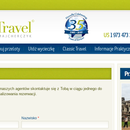
US
1 973 473
uj przeloty
Ułóż wycieczkę
Classic Travel
Informacje Praktyc
Pr
z naszych agentów skontaktuje się z Tobą w ciągu jednego do
alizowania rezerwacji.
Nazwisko
*