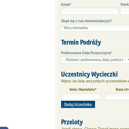
Email
*
Telef
Skąd się o nas dowiedziałe(a)ś?
Termin Podróży
Preferowana Data Rozpoczęcia
*
Uczestnicy Wycieczki
Wpisz na listę wszystkich uczestników w
Imię i Nazwisko
*
Data Ur
Dodaj Uczestnika
Przeloty
Jeżeli chesz, Classic Travel może zaar