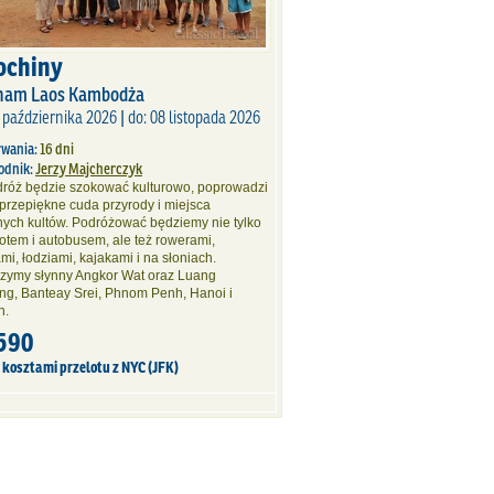
ochiny
nam Laos Kambodża
 października 2026 | do: 08 listopada 2026
rwania:
16 dni
odnik:
Jerzy Majcherczyk
dróż będzie szokować kulturowo, poprowadzi
przepiękne cuda przyrody i miejsca
jnych kultów. Podróżować będziemy nie tylko
otem i autobusem, ale też rowerami,
mi, łodziami, kajakami i na słoniach.
zymy słynny Angkor Wat oraz Luang
ng, Banteay Srei, Phnom Penh, Hanoi i
n.
590
 kosztami przelotu z NYC (JFK)