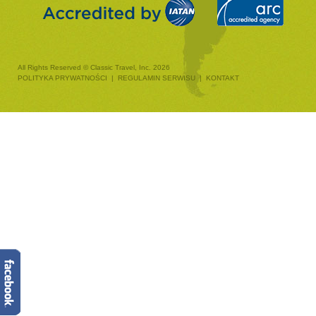
All Rights Reserved © Classic Travel, Inc. 2026
POLITYKA PRYWATNOŚCI
|
REGULAMIN SERWISU
|
KONTAKT