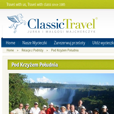
Travel with us, Travel with class
since 1985
Home
Nasze Wycieczki
Zarezerwuj przeloty
Ułóż wycieczk
Home
>
Relacje z Podróży
>
Pod Krzyżem Południa
Pod Krzyżem Południa