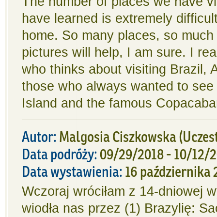
The number of places we have vis
have learned is extremely difficul
home. So many places, so much i
pictures will help, I am sure. I re
who thinks about visiting Brazil, 
those who always wanted to see 
Island and the famous Copacaba
Autor:
Malgosia Ciszkowska
(Uczes
Data podróży:
09/29/2018 - 10/12/
Data wystawienia:
16 października 
Wczoraj wróciłam z 14-dniowej w
wiodła nas przez (1) Brazylię: Sa