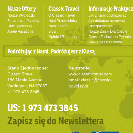
Nasze Oftery
Classic Travel
Informacje Praktyc
Nasze Wycieczki
O Classic Travel
Jak z nami podróżować
Zarezerwuj Przeloty
Nasi Przewodnicy
Jak dokonać rezerwacji
Ułóż wycieczkę
Nasz Zespół
Ubezpieczenie
Apple Vacations
Blog
Nasze Zniżki Dla Ciebie
Opinie i Referencje
Często Zadawane Pytania
Aplikacja Uczestnika
Podróżując z Nami, Podróżujesz z Klasą
Stany Zjednoczone:
Na stronie:
Classic Travel
www.classic-travel.com
186 Maple Avenue
email:
classic@classic-
Wallington, NJ 07057
travel.com
+1 973 473 3845
US: 1 973 473 3845
Zapisz się do Newslettera