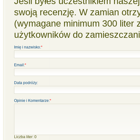
Jeśli byłes uczestnikiem naszej
swoją recenzję. W zamian otrz
(wymagane minimum 300 liter 
użytkowników do zamieszczania
Imię i nazwisko:
*
Email:
*
Data podróży:
Opinie i Komentarze:
*
Liczba liter:
0