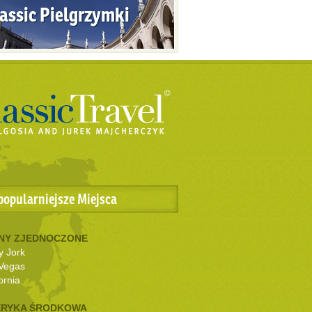
assic Pielgrzymki
popularniejsze Miejsca
NY ZJEDNOCZONE
 Jork
Vegas
ornia
RYKA ŚRODKOWA