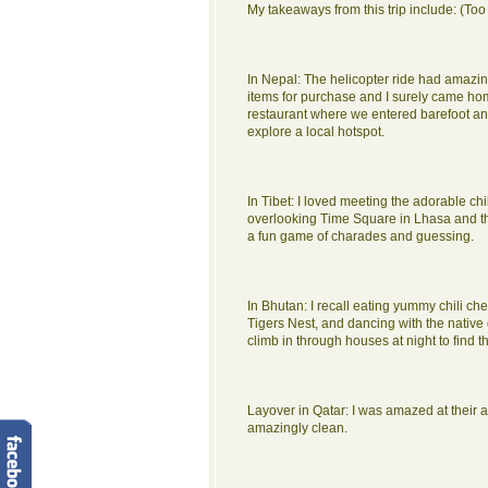
My takeaways from this trip include: (Too m
In Nepal: The helicopter ride had amazin
items for purchase and I surely came hom
restaurant where we entered barefoot and
explore a local hotspot.
In Tibet: I loved meeting the adorable chi
overlooking Time Square in Lhasa and the
a fun game of charades and guessing.
In Bhutan: I recall eating yummy chili ch
Tigers Nest, and dancing with the native 
climb in through houses at night to find 
Layover in Qatar: I was amazed at their a
amazingly clean.