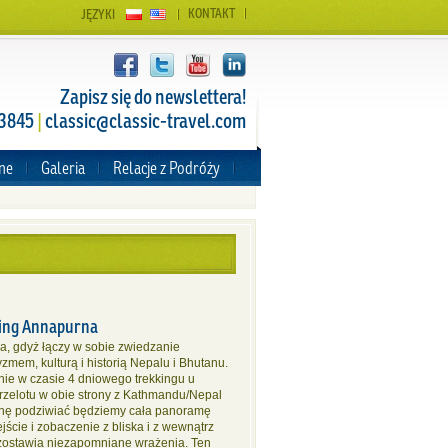
KONTAKT
JĘZYKI
Zapisz się do newslettera!
 3845
|
classic@classic-travel.com
zne
Galeria
Relacje z Podróży
king Annapurna
wa, gdyż łączy w sobie zwiedzanie
mem, kulturą i historią Nepalu i Bhutanu.
nie w czasie 4 dniowego trekkingu u
rzelotu w obie strony z Kathmandu/Nepal
zinę podziwiać będziemy cała panoramę
ście i zobaczenie z bliska i z wewnątrz
ozostawia niezapomniane wrażenia. Ten