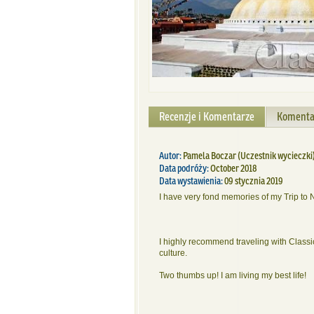
Recenzje i Komentarze
Komenta
Autor:
Pamela Boczar
(Uczestnik wycieczki
Data podróży:
October 2018
Data wystawienia:
09 stycznia 2019
I have very fond memories of my Trip to Ne
I highly recommend traveling with Classic
culture.
Two thumbs up! I am living my best life!