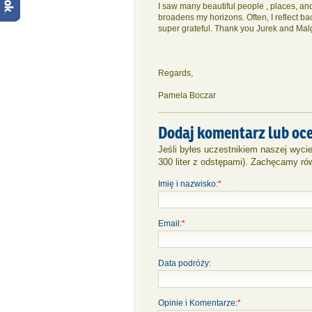
I saw many beautiful people , places, and 
broadens my horizons. Often, I reflect b
super grateful. Thank you Jurek and Malg
Regards,
Pamela Boczar
Dodaj komentarz lub oc
Jeśli byłes uczestnikiem naszej wyc
300 liter z odstępami). Zachęcamy ró
Imię i nazwisko:
*
Email:
*
Data podróży:
Opinie i Komentarze:
*