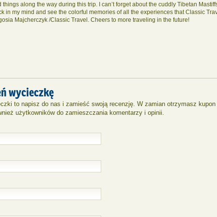
things along the way during this trip. I can’t forget about the cuddly Tibetan Mastif
ack in my mind and see the colorful memories of all the experiences that Classic T
osia Majcherczyk /Classic Travel. Cheers to more traveling in the future!
eń wycieczkę
ieczki to napisz do nas i zamieść swoją recenzję. W zamian otrzymasz kupo
wnież użytkowników do zamieszczania komentarzy i opinii.