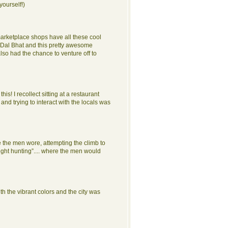
yourself!)
marketplace shops have all these cool
: Dal Bhat and this pretty awesome
so had the chance to venture off to
s! I recollect sitting at a restaurant
d trying to interact with the locals was
re the men wore, attempting the climb to
ight hunting”.... where the men would
h the vibrant colors and the city was