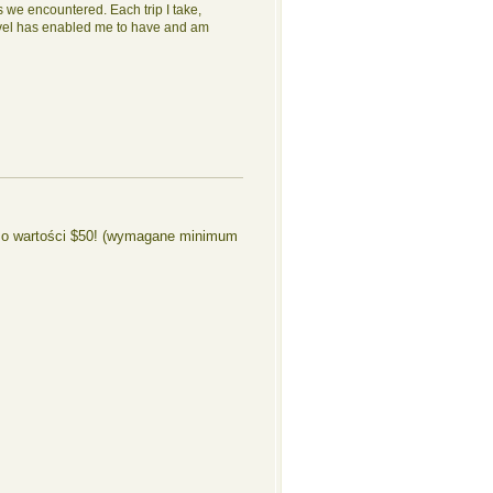
fs we encountered. Each trip I take,
ravel has enabled me to have and am
n o wartości $50! (wymagane minimum