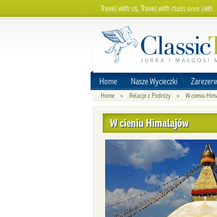
Travel with us, Travel with class
since 1985
Home
Nasze Wycieczki
Zarezerw
Home
>
Relacje z Podróży
>
W cieniu Him
W cieniu Himalajów