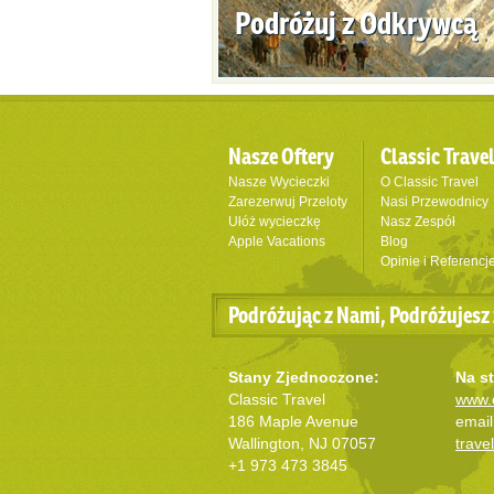
Podróżuj z Odkrywcą
Nasze Oftery
Classic Trave
Nasze Wycieczki
O Classic Travel
Zarezerwuj Przeloty
Nasi Przewodnicy
Ułóż wycieczkę
Nasz Zespół
Apple Vacations
Blog
Opinie i Referencj
Podróżując z Nami, Podróżujesz 
Stany Zjednoczone:
Na st
Classic Travel
www.c
186 Maple Avenue
email
Wallington, NJ 07057
trave
+1 973 473 3845