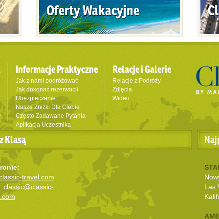
Oferty Wakacyjne
Cl
l
Informacje Praktyczne
Relacje i Galerie
Jak z nami podróżować
Relacje z Podróży
Jak dokonać rezerwacji
Zdjęcia
Ubezpieczenie
Wideo
Nasze Zniżki Dla Ciebie
e
Często Zadawane Pytania
Aplikacja Uczestnika
z Klasą
Naj
ronie:
STA
lassic-travel.com
Nowy
:
classic@classic-
Las 
l.com
Kalif
AME