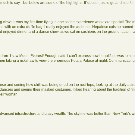
uch to say....but below are some of the highlights. It’s better just to go and see for 
g views-it was my first time flying in one so the experience was extra special! The 
e with an extra duffle bag! I really enjoyed the authentic Nepalese cuisine named
 enjoyed dinner and a dance show as we sat on cushions on the ground. Later, I al
ldren. I saw Mount Everest! Enough said! I can’t express how beautiful it was to see thi
n taking a rickshaw to view the enormous Potala Palace at night. Communicating an
eese and seeing how chili was being dried on the roof tops, looking at the daily atti
dancers and seeing their masked costumes. I liked hearing about the tradition of “n
their woman.
dvanced infrastructure and crazy wealth. The skyline was better than New York’s wit