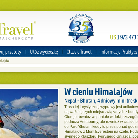
US
1 973 473
uj przeloty
Ułóż wycieczkę
Classic Travel
Informacje Praktyc
alajów
W cieniu Himalajów
Nepal - Bhutan, 4 dniowy mini trek
Trasa tej turystycznej wyprawy jest unikato
najważniejszych miejsc związanych z buddyz
Oferuje również wspaniałe widoki, szczegól
podnóża Annapurny, ale również w czasie p
do Paro/Bhutan, kiedy to przez ponad god
Himalajów z Mont Everestem na czele. Podej
słynnego Klasztoru Tygrysiego Gniazda, p