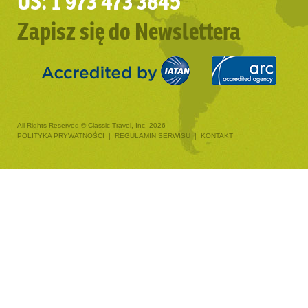
US: 1 973 473 3845
Zapisz się do Newslettera
All Rights Reserved © Classic Travel, Inc. 2026
POLITYKA PRYWATNOŚCI
|
REGULAMIN SERWISU
|
KONTAKT