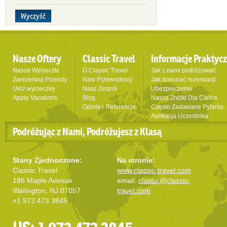
Wyczyść
Nasze Oftery
Classic Travel
Informacje Praktyc
Nasze Wycieczki
O Classic Travel
Jak z nami podróżować
Zarezerwuj Przeloty
Nasi Przewodnicy
Jak dokonać rezerwacji
Ułóż wycieczkę
Nasz Zespół
Ubezpieczenie
Apple Vacations
Blog
Nasze Zniżki Dla Ciebie
Opinie i Referencje
Często Zadawane Pytania
Aplikacja Uczestnika
Podróżując z Nami, Podróżujesz z Klasą
Stany Zjednoczone:
Na stronie:
Classic Travel
www.classic-travel.com
186 Maple Avenue
email:
classic@classic-
Wallington, NJ 07057
travel.com
+1 973 473 3845