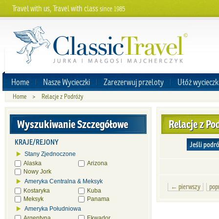
Travel with us, Travel with class
since 1985
Home
Nasze Wycieczki
Zarezerwuj przeloty
Ułóż wycieczk
Home
>
Relacje z Podróży
Wyszukiwanie Szczegółowe
Relacje z Po
KRAJE/REJONY
Jeśli podr
Stany Zjednoczone
Alaska
Arizona
Nowy Jork
Ameryka Centralna & Meksyk
← pierwszy
pop
Kostaryka
Kuba
Meksyk
Panama
Ameryka Południowa
Argentyna
Ekwador