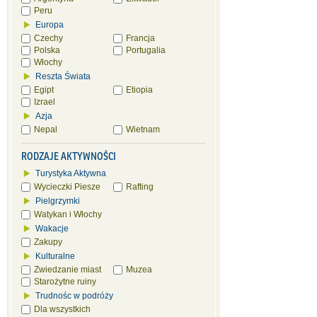
Peru
Europa
Czechy
Francja
Polska
Portugalia
Włochy
Reszta Świata
Egipt
Etiopia
Izrael
Azja
Nepal
Wietnam
RODZAJE AKTYWNOŚCI
Turystyka Aktywna
Wycieczki Piesze
Rafting
Pielgrzymki
Watykan i Włochy
Wakacje
Zakupy
Kulturalne
Zwiedzanie miast
Muzea
Starożytne ruiny
Trudnośc w podróży
Dla wszystkich