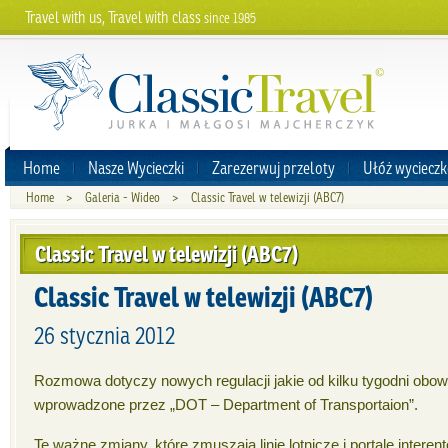
Travel with us, Travel with class
since 1985
Home
Nasze Wycieczki
Zarezerwuj przeloty
Ułóż wycieczk
Home
>
Galeria - Wideo
>
Classic Travel w telewizji (ABC7)
Classic Travel w telewizji (ABC7)
Classic Travel w telewizji (ABC7)
26 stycznia 2012
Rozmowa dotyczy nowych regulacji jakie od kilku tygodni obo
wprowadzone przez „DOT – Department of Transportaion”.
Te ważne zmiany, które zmuszają linie lotnicze i portale interen