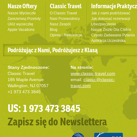
Nasze Oftery
Classic Travel
Informacje Praktyc
Nasze Wycieczki
O Classic Travel
Jak z nami podróżować
Zarezerwuj Przeloty
Nasi Przewodnicy
Jak dokonać rezerwacji
Ułóż wycieczkę
Nasz Zespół
Ubezpieczenie
Apple Vacations
Blog
Nasze Zniżki Dla Ciebie
Opinie i Referencje
Często Zadawane Pytania
Aplikacja Uczestnika
Podróżując z Nami, Podróżujesz z Klasą
Stany Zjednoczone:
Na stronie:
Classic Travel
www.classic-travel.com
186 Maple Avenue
email:
classic@classic-
Wallington, NJ 07057
travel.com
+1 973 473 3845
US: 1 973 473 3845
Zapisz się do Newslettera