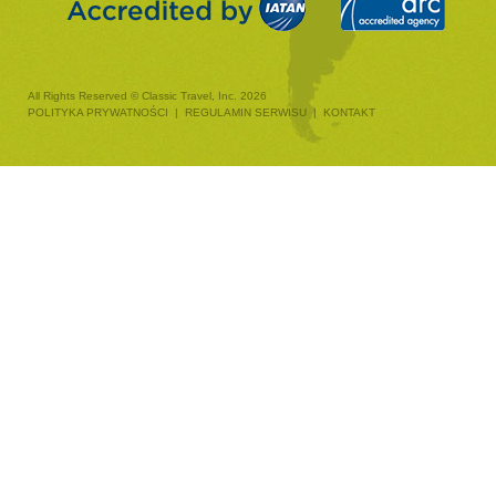
All Rights Reserved © Classic Travel, Inc. 2026
POLITYKA PRYWATNOŚCI
|
REGULAMIN SERWISU
|
KONTAKT