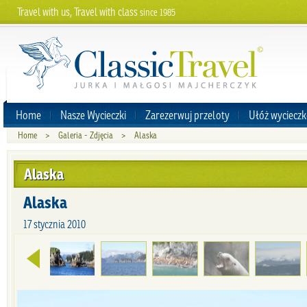
Travel with us, Travel with class
since 1985
Home
Nasze Wycieczki
Zarezerwuj przeloty
Ułóż wycieczk
Home
>
Galeria - Zdjęcia
>
Alaska
Alaska
Alaska
17 stycznia 2010