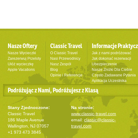
Nasze Oftery
Classic Travel
Informacje Praktyc
Nasze Wycieczki
O Classic Travel
Jak z nami podróżować
Zarezerwuj Przeloty
Nasi Przewodnicy
Jak dokonać rezerwacji
Ułóż wycieczkę
Nasz Zespół
Ubezpieczenie
Apple Vacations
Blog
Nasze Zniżki Dla Ciebie
Opinie i Referencje
Często Zadawane Pytania
Aplikacja Uczestnika
Podróżując z Nami, Podróżujesz z Klasą
Stany Zjednoczone:
Na stronie:
Classic Travel
www.classic-travel.com
186 Maple Avenue
email:
classic@classic-
Wallington, NJ 07057
travel.com
+1 973 473 3845