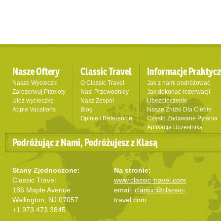
Nasze Oftery
Classic Travel
Informacje Praktyc
Nasze Wycieczki
O Classic Travel
Jak z nami podróżować
Zarezerwuj Przeloty
Nasi Przewodnicy
Jak dokonać rezerwacji
Ułóż wycieczkę
Nasz Zespół
Ubezpieczenie
Apple Vacations
Blog
Nasze Zniżki Dla Ciebie
Opinie i Referencje
Często Zadawane Pytania
Aplikacja Uczestnika
Podróżując z Nami, Podróżujesz z Klasą
Stany Zjednoczone:
Na stronie:
Classic Travel
www.classic-travel.com
186 Maple Avenue
email:
classic@classic-
Wallington, NJ 07057
travel.com
+1 973 473 3845