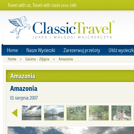
Travel with us, Travel with class
since 1985
Home
Nasze Wycieczki
Zarezerwuj przeloty
Ułóż wycieczk
Home
>
Galeria - Zdjęcia
>
Amazonia
Amazonia
Amazonia
01 sierpnia 2007