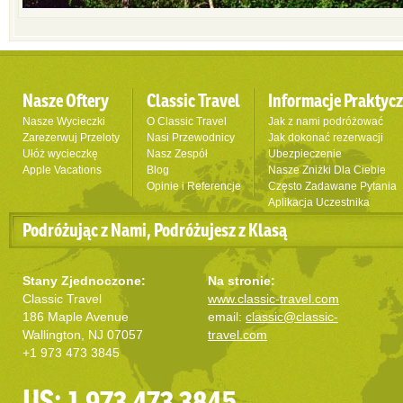
Nasze Oftery
Classic Travel
Informacje Praktyc
Nasze Wycieczki
O Classic Travel
Jak z nami podróżować
Zarezerwuj Przeloty
Nasi Przewodnicy
Jak dokonać rezerwacji
Ułóż wycieczkę
Nasz Zespół
Ubezpieczenie
Apple Vacations
Blog
Nasze Zniżki Dla Ciebie
Opinie i Referencje
Często Zadawane Pytania
Aplikacja Uczestnika
Podróżując z Nami, Podróżujesz z Klasą
Stany Zjednoczone:
Na stronie:
Classic Travel
www.classic-travel.com
186 Maple Avenue
email:
classic@classic-
Wallington, NJ 07057
travel.com
+1 973 473 3845
US: 1 973 473 3845