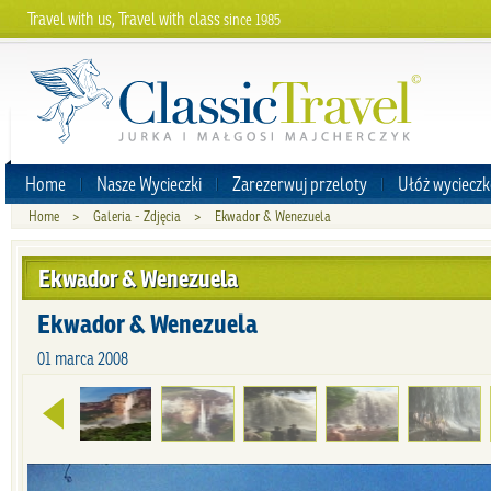
Travel with us, Travel with class
since 1985
Home
Nasze Wycieczki
Zarezerwuj przeloty
Ułóż wycieczk
Home
>
Galeria - Zdjęcia
>
Ekwador & Wenezuela
Ekwador & Wenezuela
Ekwador & Wenezuela
01 marca 2008