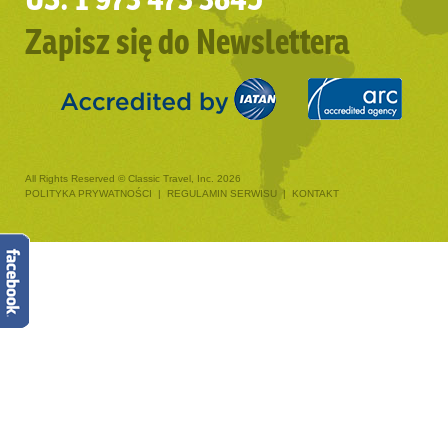
Zapisz się do Newslettera
All Rights Reserved © Classic Travel, Inc. 2026
POLITYKA PRYWATNOŚCI
|
REGULAMIN SERWISU
|
KONTAKT