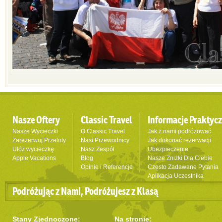
Nasze Oftery
Classic Travel
Informacje Praktyc
Nasze Wycieczki
O Classic Travel
Jak z nami podróżować
Zarezerwuj Przeloty
Nasi Przewodnicy
Jak dokonać rezerwacji
Ułóż wycieczkę
Nasz Zespół
Ubezpieczenie
Apple Vacations
Blog
Nasze Zniżki Dla Ciebie
Opinie i Referencje
Często Zadawane Pytania
Aplikacja Uczestnika
Podróżując z Nami, Podróżujesz z Klasą
Stany Zjednoczone:
Na stronie: