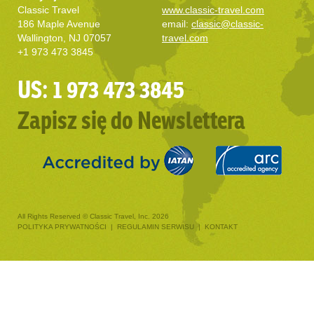
Classic Travel
www.classic-travel.com
186 Maple Avenue
email:
classic@classic-
Wallington, NJ 07057
travel.com
+1 973 473 3845
US: 1 973 473 3845
Zapisz się do Newslettera
All Rights Reserved © Classic Travel, Inc. 2026
POLITYKA PRYWATNOŚCI
|
REGULAMIN SERWISU
|
KONTAKT