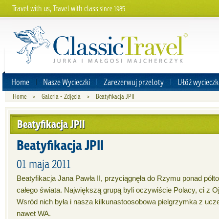
Travel with us, Travel with class
since 1985
Home
Nasze Wycieczki
Zarezerwuj przeloty
Ułóż wycieczk
Home
>
Galeria - Zdjęcia
>
Beatyfikacja JPII
Beatyfikacja JPII
Beatyfikacja JPII
01 maja 2011
Beatyfikacja Jana Pawła II, przyciągnęła do Rzymu ponad półto
całego świata. Największą grupą byli oczywiście Polacy, ci z O
Wsród nich była i nasza kilkunastoosobowa pielgrzymka z ucz
nawet WA.