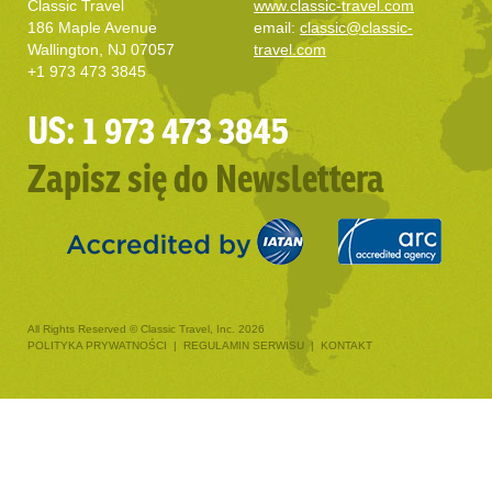
Classic Travel
www.classic-travel.com
186 Maple Avenue
email:
classic@classic-
Wallington, NJ 07057
travel.com
+1 973 473 3845
US: 1 973 473 3845
Zapisz się do Newslettera
All Rights Reserved © Classic Travel, Inc. 2026
POLITYKA PRYWATNOŚCI
|
REGULAMIN SERWISU
|
KONTAKT