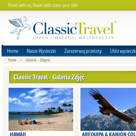
Travel with us, Travel with class
since 1985
Home
Nasze Wycieczki
Zarezerwuj przeloty
Ułóż wycieczk
Home
>
Galeria - Zdjęcia
Classic Travel - Galeria Zdjęć
HAWAII
AREQUIPA & KANION CO