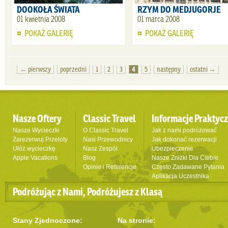
DOOKOŁA ŚWIATA
RZYM DO MEDJUGORJE
01 kwietnia 2008
01 marca 2008
POKAŻ GALERIĘ
POKAŻ GALERIĘ
← pierwszy
poprzedni
1
2
3
4
5
następny
ostatni →
Nasze Oftery
Classic Travel
Informacje Praktyc
Nasze Wycieczki
O Classic Travel
Jak z nami podróżować
Zarezerwuj Przeloty
Nasi Przewodnicy
Jak dokonać rezerwacji
Ułóż wycieczkę
Nasz Zespół
Ubezpieczenie
Apple Vacations
Blog
Nasze Zniżki Dla Ciebie
Opinie i Referencje
Często Zadawane Pytania
Aplikacja Uczestnika
Podróżując z Nami, Podróżujesz z Klasą
Stany Zjednoczone:
Na stronie: