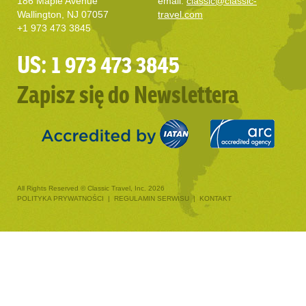
186 Maple Avenue
email:
classic@classic-
Wallington, NJ 07057
travel.com
+1 973 473 3845
US: 1 973 473 3845
Zapisz się do Newslettera
All Rights Reserved © Classic Travel, Inc. 2026
POLITYKA PRYWATNOŚCI
|
REGULAMIN SERWISU
|
KONTAKT