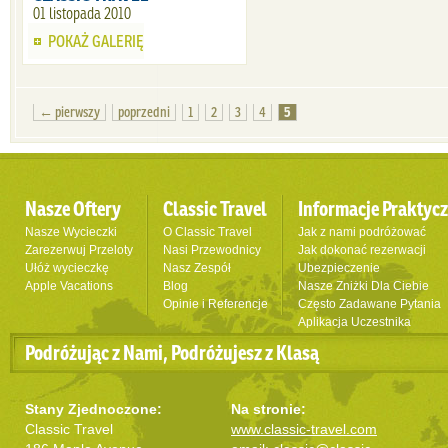
01 listopada 2010
POKAŻ GALERIĘ
← pierwszy
poprzedni
1
2
3
4
5
Nasze Oftery
Classic Travel
Informacje Praktyc
Nasze Wycieczki
O Classic Travel
Jak z nami podróżować
Zarezerwuj Przeloty
Nasi Przewodnicy
Jak dokonać rezerwacji
Ułóż wycieczkę
Nasz Zespół
Ubezpieczenie
Apple Vacations
Blog
Nasze Zniżki Dla Ciebie
Opinie i Referencje
Często Zadawane Pytania
Aplikacja Uczestnika
Podróżując z Nami, Podróżujesz z Klasą
Stany Zjednoczone:
Na stronie:
Classic Travel
www.classic-travel.com