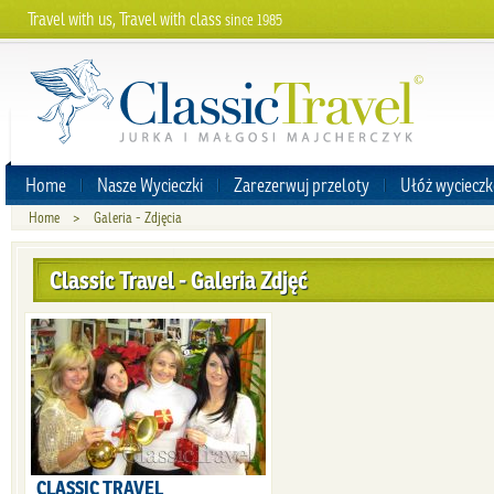
Travel with us, Travel with class
since 1985
Home
Nasze Wycieczki
Zarezerwuj przeloty
Ułóż wycieczk
Home
>
Galeria - Zdjęcia
Classic Travel - Galeria Zdjęć
CLASSIC TRAVEL