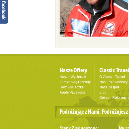
Nasze Oftery
Classic Trave
Nasze Wycieczki
O Classic Travel
Zarezerwuj Przeloty
Nasi Przewodnicy
Ułóż wycieczkę
Nasz Zespół
Apple Vacations
Blog
Opinie i Referencj
Podróżując z Nami, Podróżujesz 
Stany Zjednoczone:
Na st