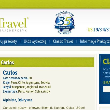
US
1 973 473
uj przeloty
Ułóż wycieczkę
Classic Travel
Informacje Praktyc
Cl
 Carlos
Aby 
Carlos
ostat
Trave
Lata doświadczenia:
30
Kraje:
Peru, Chile, Argentyna, Boliwia
EMA
Języki:
hiszpański, angielski, francuski
Ekspertyza:
Peru, Kanion Colca, Andy
Alpinista, Odkrywca
Carlos jest naszym przewodnikiem do Kanionu Colca i źródeł