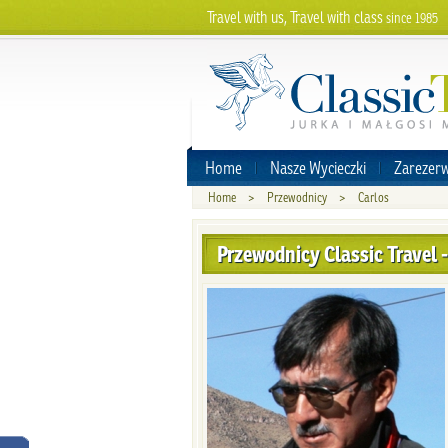
Travel with us, Travel with class
since 1985
Home
Nasze Wycieczki
Zarezerw
Home
>
Przewodnicy
>
Carlos
Przewodnicy Classic Travel -