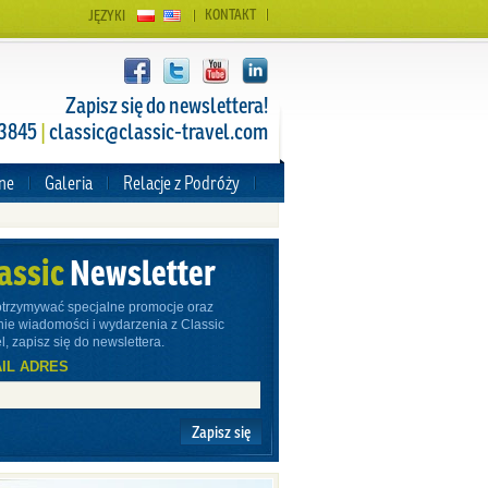
KONTAKT
JĘZYKI
Zapisz się do newslettera!
 3845
|
classic@classic-travel.com
zne
Galeria
Relacje z Podróży
assic
Newsletter
otrzymywać specjalne promocje oraz
nie wiadomości i wydarzenia z Classic
l, zapisz się do newslettera.
IL ADRES
Zapisz się