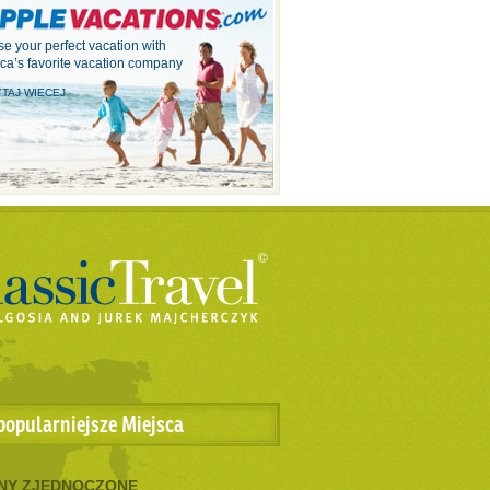
e your perfect vacation with
ca’s favorite vacation company
TAJ WIECEJ
popularniejsze Miejsca
NY ZJEDNOCZONE