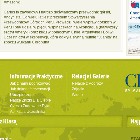
Amazonki.
Carlos to zawodowy i bardzo doświadczony przewodnik górski,
Choos
Andynista. Od wielu lat jest prezesem Stowarzyszenia
Ameri
Przewodników Górskich Peru. Prowadził wiele wypraw górskich w
CZY
Peru i brał udział w pięciu wspinaczkach na Aconcagua (najwyższy
szczyt Ameryki) oraz kilku w północnym Chile, Argentynie i Boliwii.
Uczestniczył w ekspedycji, która odkryła słynną mumię "Juanita" na
zboczu wulkanu Coropuna.
l
Informacje Praktyczne
Relacje i Galerie
Jak z nami podróżować
Relacje z Podróży
Jak dokonać rezerwacji
Zdjęcia
Ubezpieczenie
Wideo
Nasze Zniżki Dla Ciebie
e
Często Zadawane Pytania
Aplikacja Uczestnika
z Klasą
Naj
ronie:
STA