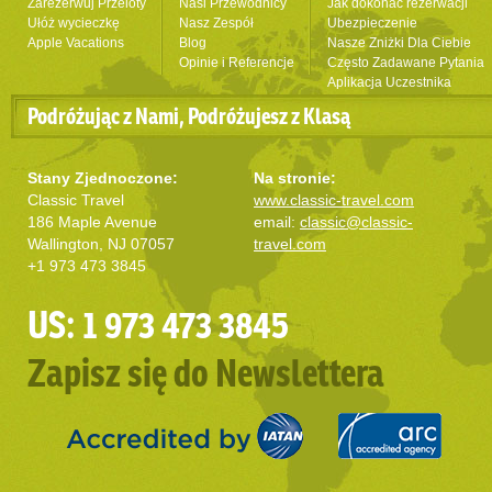
Zarezerwuj Przeloty
Nasi Przewodnicy
Jak dokonać rezerwacji
Ułóż wycieczkę
Nasz Zespół
Ubezpieczenie
Apple Vacations
Blog
Nasze Zniżki Dla Ciebie
Opinie i Referencje
Często Zadawane Pytania
Aplikacja Uczestnika
Podróżując z Nami, Podróżujesz z Klasą
Stany Zjednoczone:
Na stronie:
Classic Travel
www.classic-travel.com
186 Maple Avenue
email:
classic@classic-
Wallington, NJ 07057
travel.com
+1 973 473 3845
US: 1 973 473 3845
Zapisz się do Newslettera