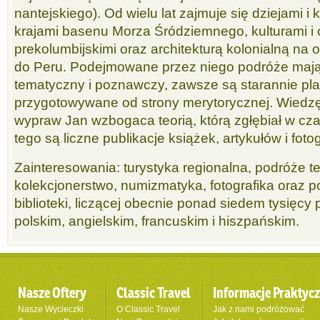
nantejskiego). Od wielu lat zajmuje się dziejami i 
krajami basenu Morza Śródziemnego, kulturami i 
prekolumbijskimi oraz architekturą kolonialną n
do Peru. Podejmowane przez niego podróże mają
tematyczny i poznawczy, zawsze są starannie pl
przygotowywane od strony merytorycznej. Wiedz
wypraw Jan wzbogaca teorią, którą zgłębiał w c
tego są liczne publikacje książek, artykułów i fotog
Zainteresowania: turystyka regionalna, podróże 
kolekcjonerstwo, numizmatyka, fotografika oraz 
biblioteki, liczącej obecnie ponad siedem tysięcy 
polskim, angielskim, francuskim i hiszpańskim.
Nasze Oftery
Classic Travel
Informacje Praktyc
Nasze Wycieczki
O Classic Travel
Jak z nami podróżować