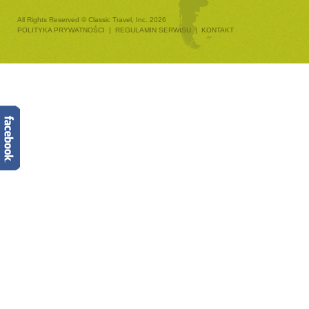
All Rights Reserved © Classic Travel, Inc. 2026
POLITYKA PRYWATNOŚCI
|
REGULAMIN SERWISU
|
KONTAKT