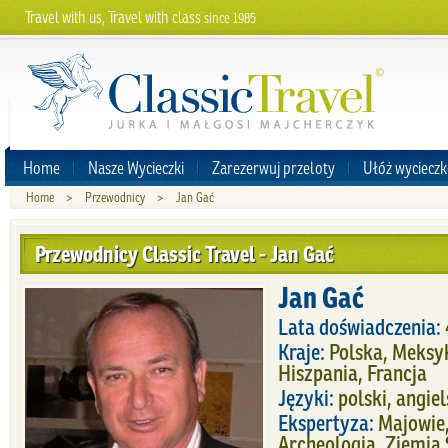
Travel with us, Travel with class
since 1985
Home
Nasze Wycieczki
Zarezerwuj przeloty
Ułóż wycieczk
Home
>
Przewodnicy
>
Jan Gać
Przewodnicy Classic Travel - Jan Gać
Jan Gać
Lata doświadczenia:
Kraje:
Polska, Meksyk
Hiszpania, Francja
Języki:
polski, angiel
Ekspertyza:
Majowie,
Archeologia, Ziemia 