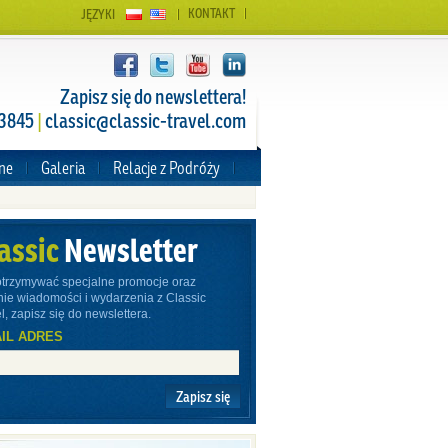
KONTAKT
JĘZYKI
Zapisz się do newslettera!
 3845
|
classic@classic-travel.com
zne
Galeria
Relacje z Podróży
assic
Newsletter
otrzymywać specjalne promocje oraz
nie wiadomości i wydarzenia z Classic
l, zapisz się do newslettera.
IL ADRES
Zapisz się