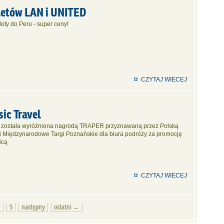
iletów LAN i UNITED
oty do Peru - super ceny!
CZYTAJ WIECEJ
ic Travel
l została wyróżniona nagrodą TRAPER przyznawaną przez Polską
i i Międzynarodowe Targi Poznańskie dla biura podróży za promocję
icą
CZYTAJ WIECEJ
4
5
następny
ostatni →