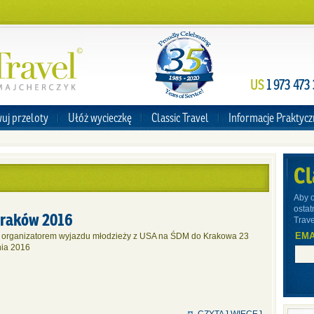
US
1 973 473
uj przeloty
Ułóż wycieczkę
Classic Travel
Informacje Praktyc
Cl
Aby 
ostat
Kraków 2016
Trave
EMA
l organizatorem wyjazdu młodzieży z USA na ŚDM do Krakowa 23
pnia 2016