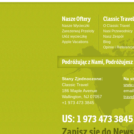
Nasze Oftery
Classic Trave
Nasze Wycieczki
O Classic Travel
Zarezerwuj Przeloty
Nasi Przewodnicy
Ułóż wycieczkę
Nasz Zespół
Apple Vacations
Blog
Opinie i Referencj
Podróżując z Nami, Podróżujesz 
Stany Zjednoczone:
Na st
Classic Travel
www.c
186 Maple Avenue
email
Wallington, NJ 07057
trave
+1 973 473 3845
US: 1 973 473 3845
Zapisz się do News