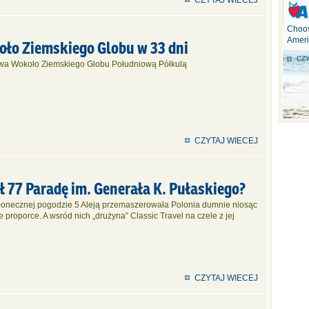
CZYTAJ WIECEJ
Choos
Ameri
koło Ziemskiego Globu w 33 dni
CZY
wa Wokoło Ziemskiego Globu Południową Półkulą
CZYTAJ WIECEJ
ał 77 Paradę im. Generała K. Pułaskiego?
słonecznej pogodzie 5 Aleją przemaszerowała Polonia dumnie niosąc
 proporce. A wsród nich „drużyna” Classic Travel na czele z jej
CZYTAJ WIECEJ