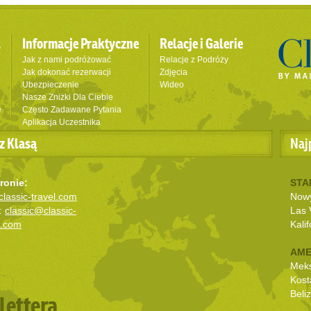
l
Informacje Praktyczne
Relacje i Galerie
Jak z nami podróżować
Relacje z Podróży
Jak dokonać rezerwacji
Zdjęcia
Ubezpieczenie
Wideo
Nasze Zniżki Dla Ciebie
e
Często Zadawane Pytania
Aplikacja Uczestnika
z Klasą
Naj
ronie:
STA
lassic-travel.com
Nowy
:
classic@classic-
Las 
l.com
Kalif
AME
Mek
Kost
Beli
lettera