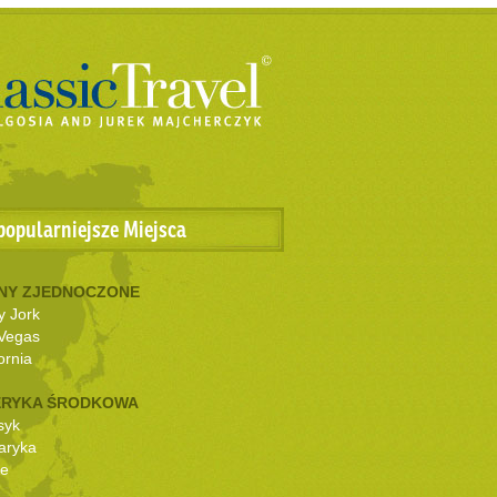
popularniejsze Miejsca
NY ZJEDNOCZONE
 Jork
Vegas
ornia
RYKA ŚRODKOWA
syk
aryka
ze