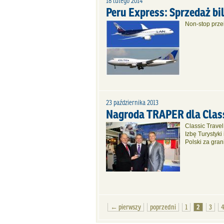
18 lutego 2014
Peru Express: Sprzedaż b
Non-stop przel
23 października 2013
Nagroda TRAPER dla Class
Classic Trave
Izbę Turystyk
Polski za gran
← pierwszy
poprzedni
1
2
3