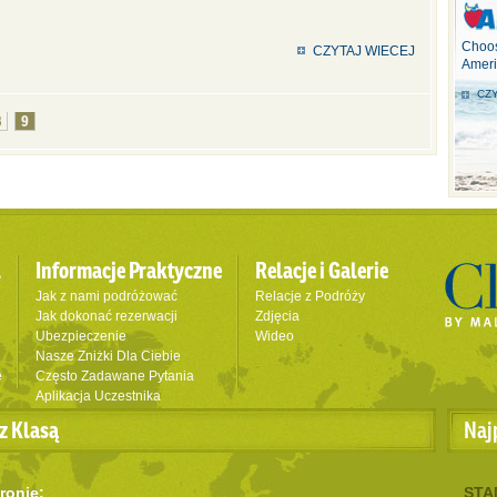
Choos
CZYTAJ WIECEJ
Ameri
CZY
8
9
l
Informacje Praktyczne
Relacje i Galerie
Jak z nami podróżować
Relacje z Podróży
Jak dokonać rezerwacji
Zdjęcia
Ubezpieczenie
Wideo
Nasze Zniżki Dla Ciebie
e
Często Zadawane Pytania
Aplikacja Uczestnika
z Klasą
Naj
ronie:
STA