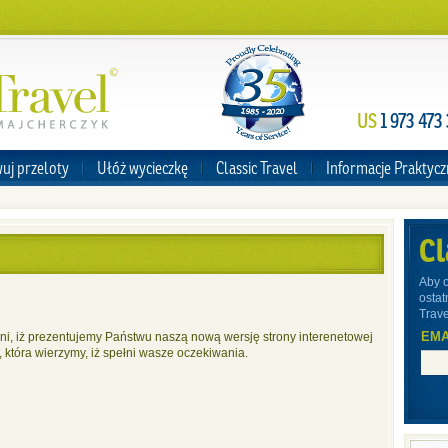
US
1 973 473
uj przeloty
Ułóż wycieczkę
Classic Travel
Informacje Praktyc
Cl
Aby 
ostat
Trave
EMA
i, iż prezentujemy Państwu naszą nową wersję strony interenetowej
, która wierzymy, iż spełni wasze oczekiwania.