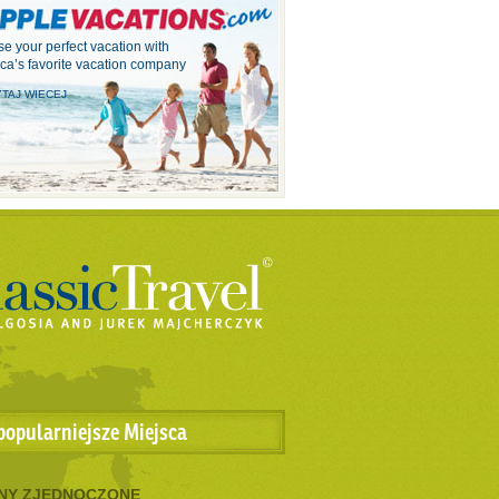
e your perfect vacation with
ca’s favorite vacation company
TAJ WIECEJ
popularniejsze Miejsca
NY ZJEDNOCZONE