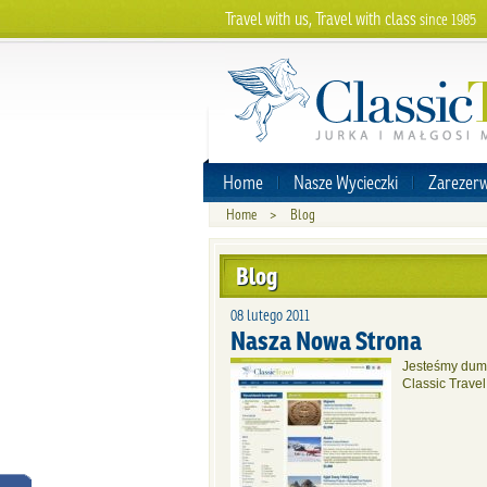
Travel with us, Travel with class
since 1985
Home
Nasze Wycieczki
Zarezerw
Home
>
Blog
Blog
08 lutego 2011
Nasza Nowa Strona
Jesteśmy dumn
Classic Travel