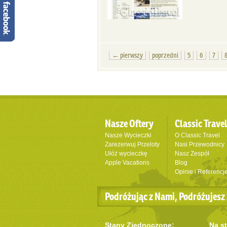
← pierwszy
poprzedni
5
6
7
Nasze Oftery
Classic Trave
Nasze Wycieczki
O Classic Travel
Zarezerwuj Przeloty
Nasi Przewodnicy
Ułóż wycieczkę
Nasz Zespół
Apple Vacations
Blog
Opinie i Referencj
Podróżując z Nami, Podróżujesz 
Stany Zjednoczone:
Na st