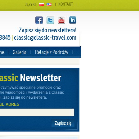
KONTAKT
JĘZYKI
Zapisz się do newslettera!
 3845
|
classic@classic-travel.com
zne
Galeria
Relacje z Podróży
assic
Newsletter
otrzymywać specjalne promocje oraz
nie wiadomości i wydarzenia z Classic
l, zapisz się do newslettera.
IL ADRES
Zapisz się