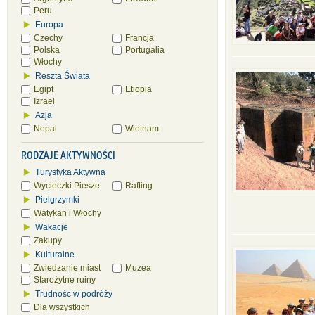
Peru
Europa
Czechy
Francja
Polska
Portugalia
Włochy
Reszta Świata
Egipt
Etiopia
Izrael
Azja
Nepal
Wietnam
RODZAJE AKTYWNOŚCI
Turystyka Aktywna
Wycieczki Piesze
Rafting
Pielgrzymki
Watykan i Włochy
Wakacje
Zakupy
Kulturalne
Zwiedzanie miast
Muzea
Starożytne ruiny
Trudnośc w podróży
Dla wszystkich