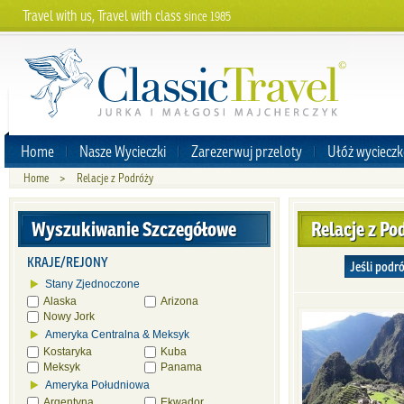
Travel with us, Travel with class
since 1985
Home
Nasze Wycieczki
Zarezerwuj przeloty
Ułóż wycieczk
Home
>
Relacje z Podróży
Wyszukiwanie Szczegółowe
Relacje z Po
KRAJE/REJONY
Jeśli podr
Stany Zjednoczone
Alaska
Arizona
Nowy Jork
Ameryka Centralna & Meksyk
Kostaryka
Kuba
Meksyk
Panama
Ameryka Południowa
Argentyna
Ekwador