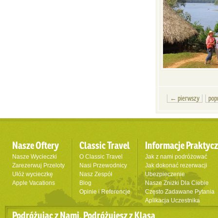
← pierwszy
pop
Nasze Oftery
Classic Travel
Informacje Praktyc
Nasze Wycieczki
O Classic Travel
Jak z nami podróżować
Zarezerwuj Przeloty
Nasi Przewodnicy
Jak dokonać rezerwacji
Ułóż wycieczkę
Nasz Zespół
Ubezpieczenie
Apple Vacations
Blog
Nasze Zniżki Dla Ciebie
Opinie i Referencje
Często Zadawane Pytania
Aplikacja Uczestnika
Podróżując z Nami, Podróżujesz z Klasą