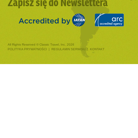
Zapisz się do Newslettera
All Rights Reserved © Classic Travel, Inc. 2026
POLITYKA PRYWATNOŚCI
|
REGULAMIN SERWISU
|
KONTAKT