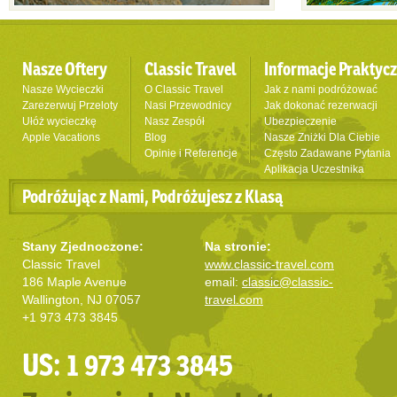
Nasze Oftery
Classic Travel
Informacje Praktyc
Nasze Wycieczki
O Classic Travel
Jak z nami podróżować
Zarezerwuj Przeloty
Nasi Przewodnicy
Jak dokonać rezerwacji
Ułóż wycieczkę
Nasz Zespół
Ubezpieczenie
Apple Vacations
Blog
Nasze Zniżki Dla Ciebie
Opinie i Referencje
Często Zadawane Pytania
Aplikacja Uczestnika
Podróżując z Nami, Podróżujesz z Klasą
Stany Zjednoczone:
Na stronie:
Classic Travel
www.classic-travel.com
186 Maple Avenue
email:
classic@classic-
Wallington, NJ 07057
travel.com
+1 973 473 3845
US: 1 973 473 3845