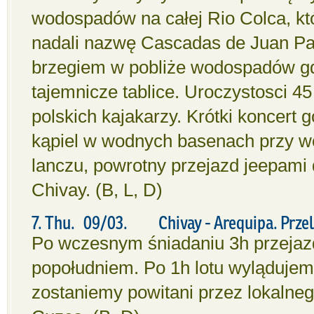
wodospadów na całej Rio Colca, kt
nadali nazwę Cascadas de Juan Pabl
brzegiem w pobliże wodospadów g
tajemnicze tablice. Uroczystosci 4
polskich kajakarzy. Krótki koncert g
kąpiel w wodnych basenach przy w
lanczu, powrotny przejazd jeepami
Chivay. (B, L, D)
7. Thu. 09/03. Chivay - Arequipa. Przel
Po wczesnym śniadaniu 3h przejaz
popołudniem. Po 1h lotu wyląduje
zostaniemy powitani przez lokalneg