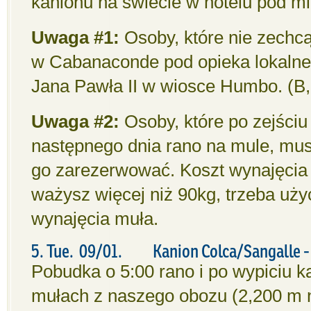
kanionu na świecie w hotelu pod mi
Uwaga #1:
Osoby, które nie zechc
w Cabanaconde pod opieka lokalneg
Jana Pawła II w wiosce Humbo. (B,
Uwaga #2:
Osoby, które po zejściu
następnego dnia rano na mule, mus
go zarezerwować. Koszt wynajęcia 
ważysz więcej niż 90kg, trzeba uż
wynajęcia muła.
5. Tue. 09/01. Kanion Colca/Sangalle 
Pobudka o 5:00 rano i po wypiciu 
mułach z naszego obozu (2,200 m 