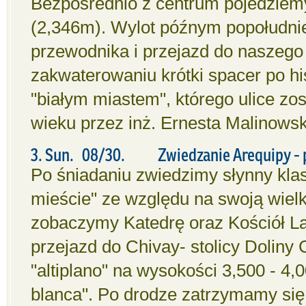
Bezpośrednio z centrum pojedziemy 
(2,346m). Wylot późnym popołudnie
przewodnika i przejazd do naszego
zakwaterowaniu krótki spacer po h
"białym miastem", którego ulice zo
wieku przez inż. Ernesta Malinowsk
3. Sun. 08/30. Zwiedzanie Arequipy - pr
Po śniadaniu zwiedzimy słynny kla
mieście" ze względu na swoją wielk
zobaczymy Katedrę oraz Kościół L
przejazd do Chivay- stolicy Doliny
"altiplano" na wysokości 3,500 - 4
blanca". Po drodze zatrzymamy się