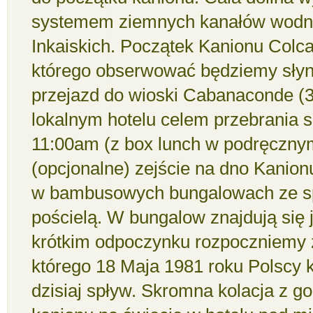
systemem ziemnych kanałów wodn
Inkaiskich. Początek Kanionu Colca
którego obserwować będziemy słyn
przejazd do wioski Cabanaconde (3
lokalnym hotelu celem przebrania s
11:00am (z box lunch w podręczny
(opcjonalne) zejście na dno Kanio
w bambusowych bungalowach ze sp
pościelą. W bungalow znajdują się j
krótkim odpoczynku rozpoczniemy z
którego 18 Maja 1981 roku Polscy k
dzisiaj spływ. Skromna kolacja z g