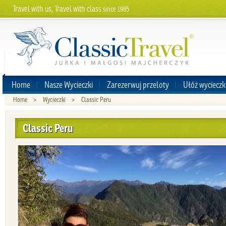
Travel with us, Travel with class
since 1985
Home
Nasze Wycieczki
Zarezerwuj przeloty
Ułóż wycieczk
Home
>
Wycieczki
>
Classic Peru
Classic Peru