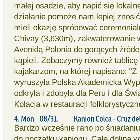
małej osadzie, aby napić się lokalnej
działanie pomoże nam lepiej znosi
mieli okazję spróbować ceremonialn
Chivay (3,630m), zakwaterowanie 
Avenidą Polonia do gorących źróde
kąpieli. Zobaczymy również tabli
kajakarzom, na której napisano: "Z
wyruszyła Polska Akademicka Wy
odkryła i zdobyła dla Peru i dla Św
Kolacja w restauracji folklorystycz
4. Mon. 08/31. Kanion Colca - Cruz del 
Bardzo wcześnie rano po śniadaniu 
do początku kanionu. Cała dolina w