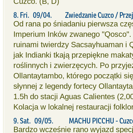
Cuzco. (B, D)
8. Fri. 09/04. Zwiedzanie Cuzco / Przeja
Od rana po śniadaniu pierwsza częś
Imperium Inków zwanego "Qosco".
ruinami twierdzy Sacsayhuaman i 
jak Indianki tkają przepiękne makat
roślinnych i zwierzęcych. Po przyj
Ollantaytambo, którego początki si
słynnej z legendy fortecy Ollantay
1.5h do stacji Aguas Calientes (2,
Kolacja w lokalnej restauracji folk
9. Sat. 09/05. MACHU PICCHU - Cuzc
Bardzo wcześnie rano wyjazd spec