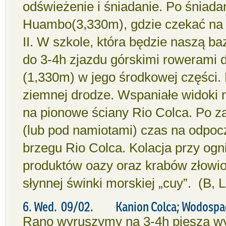
odświeżenie i śniadanie. Po śniadan
Huambo(3,330m), gdzie czekać na n
II. W szkole, która będzie naszą ba
do 3-4h zjazdu górskimi rowerami 
(1,330m) w jego środkowej części.
ziemnej drodze. Wspaniałe widoki 
na pionowe ściany Rio Colca. Po
(lub pod namiotami) czas na odpocz
brzegu Rio Colca. Kolacja przy ogni
produktów oazy oraz krabów złowi
słynnej świnki morskiej „cuy”. (B, L
6. Wed. 09/02. Kanion Colca; Wodospady
Rano wyruszymy na 3-4h pieszą wy