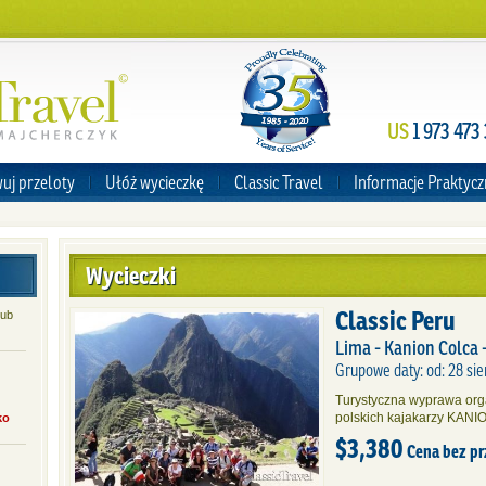
US
1 973 473
uj przeloty
Ułóż wycieczkę
Classic Travel
Informacje Praktyc
Wycieczki
Classic Peru
lub
Lima - Kanion Colca 
Grupowe daty: od: 28 sie
Turystyczna wyprawa orga
polskich kajakarzy KAN
ko
$3,380
Cena bez p