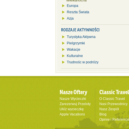
Wielkanocna
Europa
Reszta Świata
Azja
RODZAJE AKTYWNOŚCI
Turystyka Aktywna
Pielgrzymki
Wakacje
Kulturalne
Trudnośc w podróży
Nasze Oftery
Classic Trave
Nasze Wycieczki
O Classic Travel
Zarezerwuj Przeloty
Nasi Przewodnicy
Ułóż wycieczkę
Nasz Zespół
Apple Vacations
Blog
Opinie i Referencj