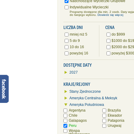
Nadchodzące Wycieczki Grupowe
Indywidualne Wycieczki
Programy dostępne dla min. 2 osob. Daty wyj
do twojego wyboru.
Dowiedz się więcej
LICZBA DNI
CENA
mniej niż 5
do $999
5 do 9
$1000 do $1
10 do 16
$2000 do $2
powyżej 16
powyżej $30
DOSTĘPNE DATY
2027
KRAJE/REJONY
Stany Zjednoczone
Ameryka Centralna & Meksyk
Ameryka Południowa
Argentyna
Brazylia
Chile
Ekwador
Galapagos
Patagonia
Peru
Urugwaj
Wyspa