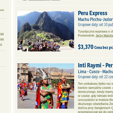
azdu
Peru Express
Machu Picchu-Jezior
Grupowe daty: od: 10 paź
Turystyczna wyprawa o ch
999
Przewodnik:
Jerzy Majch
999
$3,370
00
Cena bez p
Inti Raymi - Pe
Lima - Cusco - Mach
Grupowe daty: od: 22 cz
Ten unikatowy (tylko raz
bardzo specjalny czasie. 
słonecznego, kiedy mamy 
w czasie, gdy istniało kr
uroczystości w hołdzie Bo
dłuższego oświetlania Zi
słońca przy świątyniach 
przemieszczał się do ce