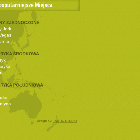
popularniejsze Miejsca
NY ZJEDNOCZONE
 Jork
Vegas
ornia
RYKA ŚRODKOWA
syk
aryka
ze
RYKA POŁUDNIOWA
ador
ntyna
Design by:
TAKTIC STUDIO