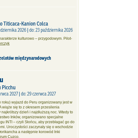
o Titicaca-Kanion Colca
dziernika 2026 | do: 23 października 2026
arakterze kulturowo – przygodowym. Pilot-
erczyk
rzelotów międzynarodowych
ru
u Picchu
erwca 2027 | do: 29 czerwca 2027
 w roku) wyjazd do Peru organizowany jest w
A wiąże się to z okresem przesilenia
najkrótszy dzień i najdłuższą noc. Wtedy to
ólestwo Inków, organizowano specjalne
gu INTI – czyli Słońcu, aby przebłagać go do
emi. Uroczystości zaczynały się o wschodzie
Qorikancha a następnie korowód Inki
ntrum Cuzco.