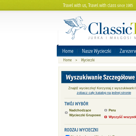
Travel with us, Travel with class
since 1985
Home
Nasze Wycieczki
Zarezerw
Home
>
Wycieczki
Wyszukiwanie Szczegółowe
Znajdź wycieczkę! Korzystaj z wyszukiwarki 
zobacz cały katalog na jednej stronie
TWÓJ WYBÓR
Nadchodzące
Peru
Wycieczki Grupowe
Wyczyść wszyst
RODZAJ WYCIECZKI