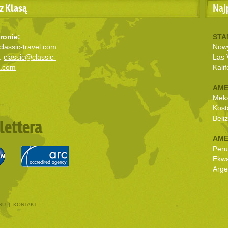
z Klasą
Naj
ronie:
STA
lassic-travel.com
Nowy
:
classic@classic-
Las 
l.com
Kalif
AME
Mek
Kost
Beli
lettera
AME
Peru
Ekw
Arge
SU
|
KONTAKT