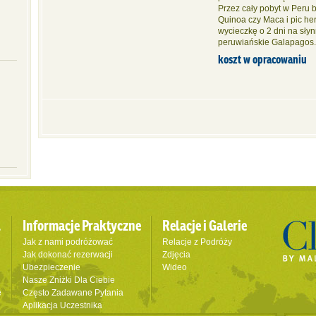
Przez cały pobyt w Peru 
Quinoa czy Maca i pic her
wycieczkę o 2 dni na słyn
peruwiańskie Galapagos.
koszt w opracowaniu
l
Informacje Praktyczne
Relacje i Galerie
Jak z nami podróżować
Relacje z Podróży
Jak dokonać rezerwacji
Zdjęcia
Ubezpieczenie
Wideo
Nasze Zniżki Dla Ciebie
e
Często Zadawane Pytania
Aplikacja Uczestnika