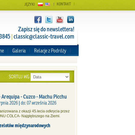
KONTAKT
JĘZYKI
Zapisz się do newslettera!
 3845
|
classic@classic-travel.com
zne
Galeria
Relacje z Podróży
SORTUJ WG
- Arequipa - Cuzco - Machu Picchu
rpnia 2026 | do: 07 września 2026
nizowana z okazji 45.lecia odkrycia przez
IONU COLCA- Najgłębszego na Ziemi.
rzelotów międzynarodowych