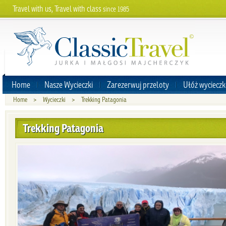
Travel with us, Travel with class
since 1985
Home
Nasze Wycieczki
Zarezerwuj przeloty
Ułóż wycieczk
Home
>
Wycieczki
>
Trekking Patagonia
Trekking Patagonia