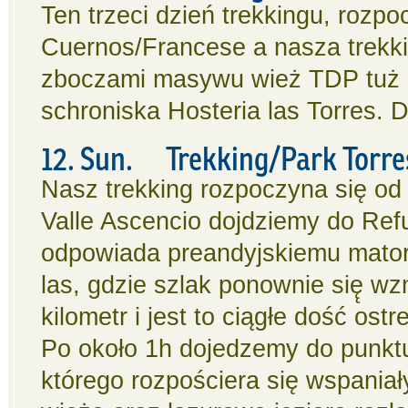
Ten trzeci dzień trekkingu, rozp
Cuernos/Francese a nasza trekk
zboczami masywu wież TDP tuż p
schroniska Hosteria las Torres. D
12. Sun. Trekking/Park Torres
Nasz trekking rozpoczyna się od H
Valle Ascencio dojdziemy do Refug
odpowiada preandyjskiemu matorr
las, gdzie szlak ponownie się̨ wz
kilometr i jest to ciągłe dość ost
Po około 1h dojedzemy do punk
którego rozpościera się wspaniał