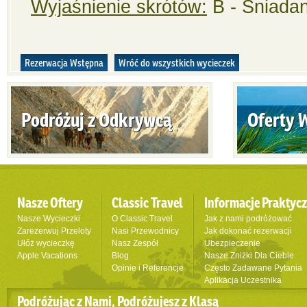
Wyjaśnienie skrótów:
B - Śniadan
Rezerwacja Wstępna
Wróć do wszystkich wycieczek
Podróżuj z Odkrywcą
Oferty 
Nasze Oftery
Classic Travel
Informacje Praktyc
Nasze Wycieczki
O Classic Travel
Jak z nami podróżować
Zarezerwuj Przeloty
Nasi Przewodnicy
Jak dokonać rezerwacji
Ułóż wycieczkę
Nasz Zespół
Ubezpieczenie
Apple Vacations
Blog
Nasze Zniżki Dla Ciebie
Opinie i Referencje
Często Zadawane Pytania
Aplikacja Uczestnika
Podróżując z Nami, Podróżujesz z Klasą