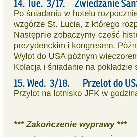
14. Tue. 3/17. Zwiedzanie San
Po śniadaniu w hotelu rozpoczni
wzgórze St. Lucia, z którego roz
Następnie zobaczymy część hist
prezydenckim i kongresem. Późny
Wylot do USA późnym wieczorem
Kolacja i śniadanie na pokładzie
15. Wed. 3/18. Przelot do U
Przylot na lotnisko JFK w godzin
*** Zakończenie wyprawy ***