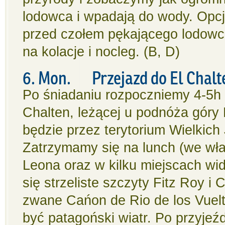
lodowca i wpadają do wody. Opcj
przed czołem pękającego lodowc
na kolacje i nocleg. (B, D)
6. Mon. Przejazd do El Chal
Po śniadaniu rozpoczniemy 4-5h 
Chalten, leżącej u podnóża góry
będzie przez terytorium Wielkich
Zatrzymamy się na lunch (we wła
Leona oraz w kilku miejscach wi
się strzeliste szczyty Fitz Roy i 
zwane Cańon de Rio de los Vuel
być patagoński wiatr. Po przyjeź