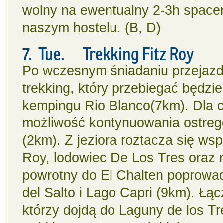
wolny na ewentualny 2-3h spacer
naszym hostelu. (B, D)
7. Tue. Trekking Fitz Roy
Po wczesnym śniadaniu przejazd 
trekking, który przebiegać będzi
kempingu Rio Blanco(7km). Dla c
możliwość kontynuowania ostrego
(2km). Z jeziora roztacza się ws
Roy, lodowiec De Los Tres oraz n
powrotny do El Chalten poprowad
del Salto i Lago Capri (9km). Łą
którzy dojdą do Laguny de los Tr