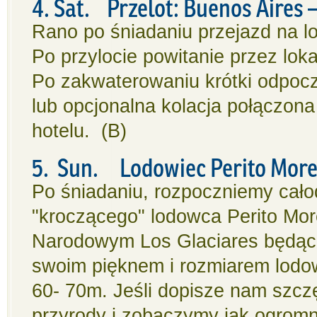
4. Sat.
Przelot: Buenos Aires –
Rano po śniadaniu przejazd na lo
Po przylocie powitanie przez lok
Po zakwaterowaniu krótki odpocz
lub opcjonalna kolacja połączo
hotelu. (B)
5. Sun. Lodowiec Perito Mor
Po śniadaniu, rozpoczniemy cał
"kroczącego" lodowca Perito Mor
Narodowym Los Glaciares będąc
swoim pięknem i rozmiarem lodow
60- 70m. Jeśli dopisze nam szcz
przyrody i zobaczymy jak ogromne