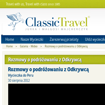
Travel with us, Travel with class
since 1985
Home
Nasze Wycieczki
Zarezerwuj przeloty
Ułóż wycieczk
Home
>
Galeria - Wideo
>
Rozmowy o podróżowaniu z Odkrywcą
Rozmowy o podróżowaniu z Odkrywcą
Rozmowy o podróżowaniu z Odkrywcą
Wycieczka do Peru
30 sierpnia 2012