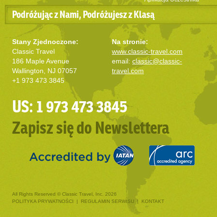
Podróżując z Nami, Podróżujesz z Klasą
Stany Zjednoczone:
Na stronie:
Classic Travel
www.classic-travel.com
186 Maple Avenue
email:
classic@classic-
Wallington, NJ 07057
travel.com
+1 973 473 3845
US: 1 973 473 3845
Zapisz się do Newslettera
All Rights Reserved © Classic Travel, Inc. 2026
POLITYKA PRYWATNOŚCI
|
REGULAMIN SERWISU
|
KONTAKT