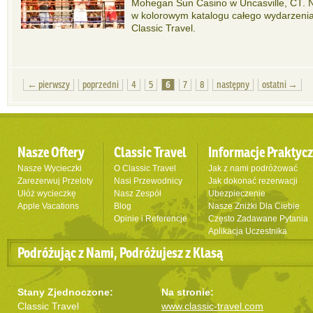
Mohegan Sun Casino w Uncasville, CT. Na
w kolorowym katalogu całego wydarzenia
Classic Travel.
← pierwszy
poprzedni
4
5
6
7
8
następny
ostatni →
Nasze Oftery
Classic Travel
Informacje Praktyc
Nasze Wycieczki
O Classic Travel
Jak z nami podróżować
Zarezerwuj Przeloty
Nasi Przewodnicy
Jak dokonać rezerwacji
Ułóż wycieczkę
Nasz Zespół
Ubezpieczenie
Apple Vacations
Blog
Nasze Zniżki Dla Ciebie
Opinie i Referencje
Często Zadawane Pytania
Aplikacja Uczestnika
Podróżując z Nami, Podróżujesz z Klasą
Stany Zjednoczone:
Na stronie:
Classic Travel
www.classic-travel.com