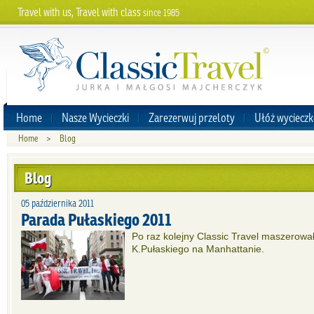
Travel with us, Travel with class
since 1985
Home
Nasze Wycieczki
Zarezerwuj przeloty
Ułóż wycieczk
Home
>
Blog
Blog
05 października 2011
Parada Pułaskiego 2011
Po raz kolejny Classic Travel maszerowa
K.Pułaskiego na Manhattanie.