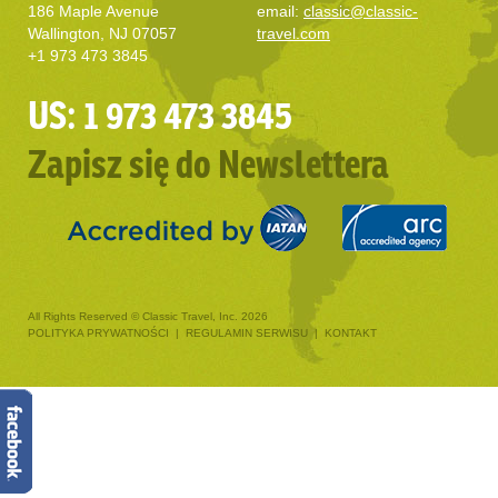
186 Maple Avenue
email:
classic@classic-
Wallington, NJ 07057
travel.com
+1 973 473 3845
US: 1 973 473 3845
Zapisz się do Newslettera
All Rights Reserved © Classic Travel, Inc. 2026
POLITYKA PRYWATNOŚCI
|
REGULAMIN SERWISU
|
KONTAKT