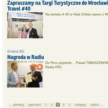
Zapraszamy na Targi Turystyczne do Wrocławi
Travel #40
Na stoisku # 40 w Hala Orbita razem z 
10 marca 2011
Nagroda w Radiu
Do Peru pojedzie… Paweł TABASZEWSKI,
Radia PR1.
← pierwszy
poprzedni
5
6
7
8
9
następny
ostatni →