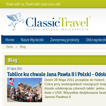
Travel with us, Travel with class
since 1985
Home
Nasze Wycieczki
Zarezerwuj przeloty
Ułóż wycieczk
Home
>
Blog
Blog
07 lipca 2011
Tablice ku chwale Jana Pawła II i Polski - Odsł
Dzień 28 Maja 2011 przejdzie do historii
Colca przy wodospadach noszących imię 
doszło odsłonięcia czterech tablic: jedna 
dwie z USA. Wszystkie dedykowane bea
Janowi Pawłowi II.