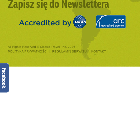
Zapisz się do Newslettera
All Rights Reserved © Classic Travel, Inc. 2026
POLITYKA PRYWATNOŚCI
|
REGULAMIN SERWISU
|
KONTAKT