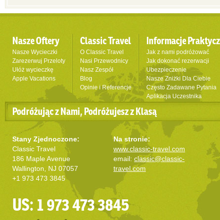
Nasze Oftery
Classic Travel
Informacje Praktyc
Nasze Wycieczki
O Classic Travel
Jak z nami podróżować
Zarezerwuj Przeloty
Nasi Przewodnicy
Jak dokonać rezerwacji
Ułóż wycieczkę
Nasz Zespół
Ubezpieczenie
Apple Vacations
Blog
Nasze Zniżki Dla Ciebie
Opinie i Referencje
Często Zadawane Pytania
Aplikacja Uczestnika
Podróżując z Nami, Podróżujesz z Klasą
Stany Zjednoczone:
Na stronie:
Classic Travel
www.classic-travel.com
186 Maple Avenue
email:
classic@classic-
Wallington, NJ 07057
travel.com
+1 973 473 3845
US: 1 973 473 3845