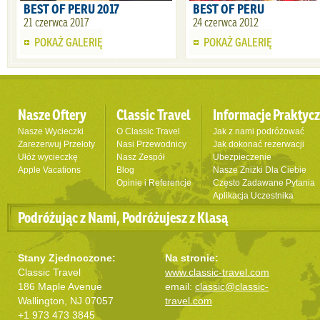
BEST OF PERU 2017
BEST OF PERU
21 czerwca 2017
24 czerwca 2012
POKAŻ GALERIĘ
POKAŻ GALERIĘ
Nasze Oftery
Classic Travel
Informacje Praktyc
Nasze Wycieczki
O Classic Travel
Jak z nami podróżować
Zarezerwuj Przeloty
Nasi Przewodnicy
Jak dokonać rezerwacji
Ułóż wycieczkę
Nasz Zespół
Ubezpieczenie
Apple Vacations
Blog
Nasze Zniżki Dla Ciebie
Opinie i Referencje
Często Zadawane Pytania
Aplikacja Uczestnika
Podróżując z Nami, Podróżujesz z Klasą
Stany Zjednoczone:
Na stronie:
Classic Travel
www.classic-travel.com
186 Maple Avenue
email:
classic@classic-
Wallington, NJ 07057
travel.com
+1 973 473 3845