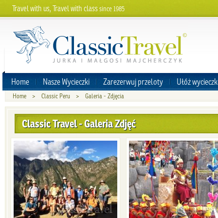
Travel with us, Travel with class
since 1985
Home
Nasze Wycieczki
Zarezerwuj przeloty
Ułóż wycieczk
Home
>
Classic Peru
>
Galeria - Zdjęcia
Classic Travel - Galeria Zdjęć