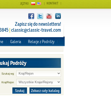
KONTAKT
JĘZYKI
Zapisz się do newslettera!
 3845
|
classic@classic-travel.com
zne
Galeria
Relacje z Podróży
ukaj Podróży
Szukaj wg
Kraj/Rejon
Szukaj
Zobacz cały katalog