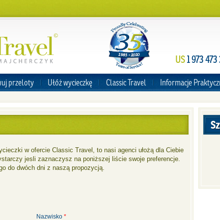
US
1 973 473
uj przeloty
Ułóż wycieczkę
Classic Travel
Informacje Praktyc
Sz
wycieczki w ofercie Classic Travel, to nasi agenci ułożą dla Ciebie
arczy jesli zaznaczysz na poniższej liście swoje preferencje.
go do dwóch dni z naszą propozycją.
Nazwisko
*