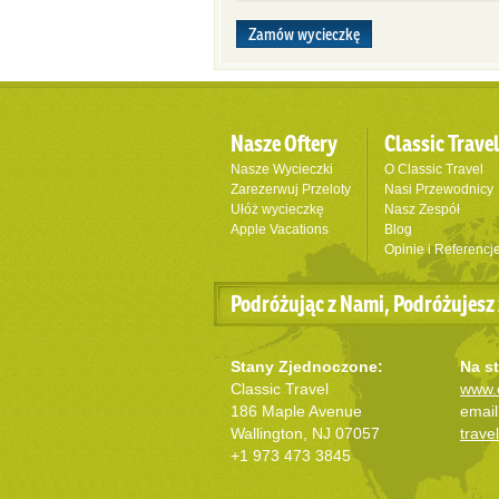
Zamów wycieczkę
Nasze Oftery
Classic Trave
Nasze Wycieczki
O Classic Travel
Zarezerwuj Przeloty
Nasi Przewodnicy
Ułóż wycieczkę
Nasz Zespół
Apple Vacations
Blog
Opinie i Referencj
Podróżując z Nami, Podróżujesz 
Stany Zjednoczone:
Na st
Classic Travel
www.c
186 Maple Avenue
email
Wallington, NJ 07057
trave
+1 973 473 3845