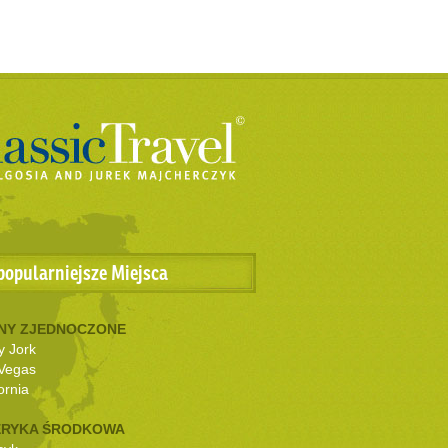
popularniejsze Miejsca
NY ZJEDNOCZONE
 Jork
Vegas
ornia
RYKA ŚRODKOWA