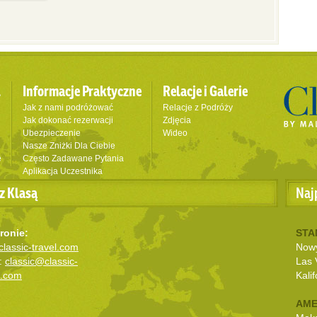
l
Informacje Praktyczne
Relacje i Galerie
Jak z nami podróżować
Relacje z Podróży
Jak dokonać rezerwacji
Zdjęcia
Ubezpieczenie
Wideo
Nasze Zniżki Dla Ciebie
e
Często Zadawane Pytania
Aplikacja Uczestnika
z Klasą
Naj
ronie:
STA
lassic-travel.com
Nowy
:
classic@classic-
Las 
l.com
Kalif
AME