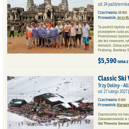
od: 24 października
Czas trwania:
16 dni
Przewodnik:
Jerzy M
Ta podróż będzie s
przepiękne cuda przy
Podróżować będziem
ale też rowerami, ry
słoniach. Zobaczym
Prabang, Banteay S
$5,590
cena z
Classic Ski
Trzy Doliny - All
od: 27 lutego 2027 
Czas trwania:
9 dni
Przewodnik:
Margare
Zapraszamy na nasz
Zakwaterowanie w 
Val Thorens Sensat