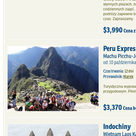
słynnych plażach, 
codziennych zajęć, 
podróży zapewne b
czas. Zapraszamy.
$3,990
Cena z
Peru Expres
Machu Picchu-Je
od: 10 październik
Czas trwania:
12 dni
Przewodnik:
Marek
Turystyczna wypraw
przygodowym. Pilot
$3,370
Cena b
Indochiny
Wietnam Laos 