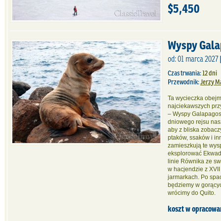
$5,450
Wyspy Gala
od: 01 marca 2027 
Czas trwania:
12 dni
Przewodnik:
Jerzy M
Ta wycieczka obej
najciekawszych prz
– Wyspy Galapagos.
dniowego rejsu na
aby z bliska zobac
ptaków, ssaków i inn
zamieszkują te wysp
eksplorować Ekwador
linie Równika ze s
w hacjendzie z XVI
jarmarkach. Po spa
będziemy w gorącyc
wrócimy do Quito.
koszt w opracowa