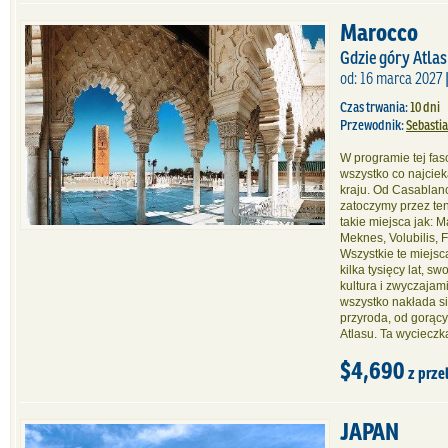
Marocco
Gdzie góry Atla
od: 16 marca 2027 
Czas trwania:
10 dni
Przewodnik:
Sebasti
W programie tej fas
wszystko co najcie
kraju. Od Casablanc
zatoczymy przez ten
takie miejsca jak: 
Meknes, Volubilis, F
Wszystkie te miejsc
kilka tysięcy lat, s
kultura i zwyczajami
wszystko nakłada s
przyroda, od gorąc
Atlasu. Ta wycieczk
$4,690
z prze
JAPAN