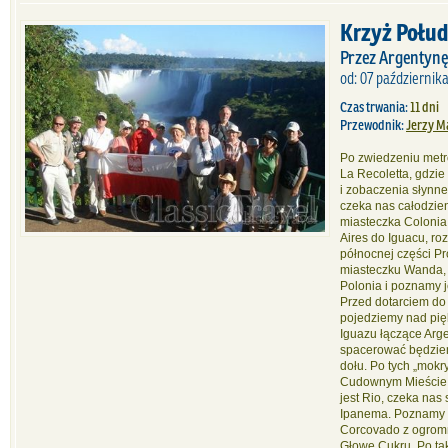
Krzyż Połud
Przez Argentynę,
od: 07 października
Czas trwania:
11 dni
Przewodnik:
Jerzy M
Po zwiedzeniu metr
La Recoletta, gdzi
i zobaczenia słynn
czeka nas całodzie
miasteczka Colonia
Aires do Iguacu, r
północnej części Pr
miasteczku Wanda, 
Polonia i poznamy je
Przed dotarciem do
pojedziemy nad pi
Iguazu łączące Arge
spacerować będziemy
dołu. Po tych „mok
Cudownym Mieście 
jest Rio, czeka nas
Ipanema. Poznamy r
Corcovado z ogrom
Głowę Cukru. Po ta