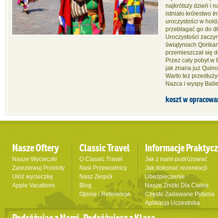
najkrótszy dzień i 
istniało królestwo 
uroczystości w hołd
przebłagać go do dł
Uroczystości zaczyn
świątyniach Qorika
przemieszczał się 
Przez cały pobyt w 
jak znana już Quino
Warto też przedłuży
Nazca i wyspy Ball
koszt w opracowa
Nasze Oftery
Classic Travel
Informacje Praktyc
Nasze Wycieczki
O Classic Travel
Jak z nami podróżować
Zarezerwuj Przeloty
Nasi Przewodnicy
Jak dokonać rezerwacji
Ułóż wycieczkę
Nasz Zespół
Ubezpieczenie
Apple Vacations
Blog
Nasze Zniżki Dla Ciebie
Opinie i Referencje
Często Zadawane Pytania
Aplikacja Uczestnika
Podróżując z Nami, Podróżujesz z Klasą