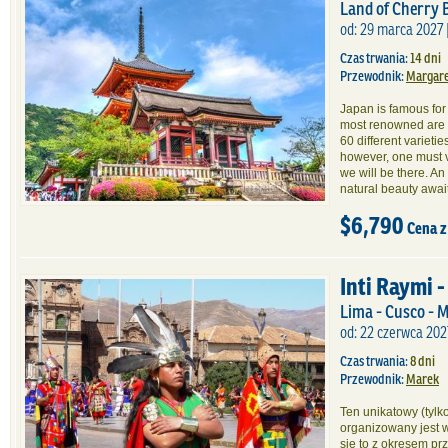
Land of Cherry
od: 29 marca 2027 |
Czas trwania:
14 dni
Przewodnik:
Margare
Japan is famous for
most renowned are 
60 different varietie
however, one must v
we will be there. An
natural beauty await
$6,790
Cena z
Inti Raymi -
Lima - Cusco - 
od: 22 czerwca 202
Czas trwania:
8 dni
Przewodnik:
Marek
Ten unikatowy (tylk
organizowany jest w
się to z okresem pr