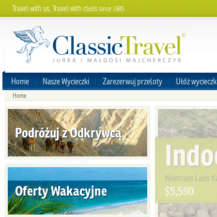
Travel with us, Travel with class
since 1985
Home
Nasze Wycieczki
Zarezerwuj przeloty
Ułóż wycieczk
Home
Podróżuj z Odkrywcą
Indo
Wietnam Laos 
Oferty Wakacyjne
$5,590