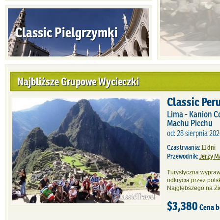
Classic Pielgrzymki
Najbliższe Grupowe Wycieczki
Classic Per
Lima - Kanion Co
Machu Picchu
od: 28 sierpnia 202
Czas trwania:
11 dni
Przewodnik:
Jerzy M
Turystyczna wypraw
odkrycia przez po
Najgłębszego na Zi
$3,380
Cena b