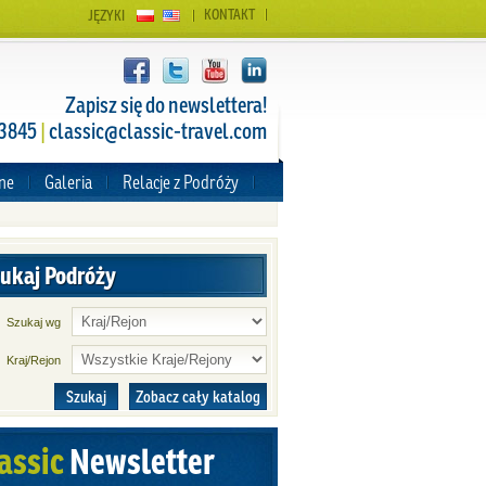
KONTAKT
JĘZYKI
Zapisz się do newslettera!
 3845
|
classic@classic-travel.com
zne
Galeria
Relacje z Podróży
ukaj Podróży
Szukaj wg
Kraj/Rejon
Szukaj
Zobacz cały katalog
assic
Newsletter