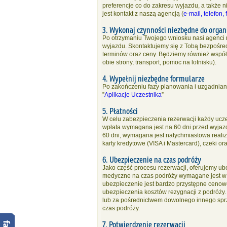
preferencje co do zakresu wyjazdu, a także
jest kontakt z naszą agencją (
e-mail, telefon, 
3. Wykonaj czynności niezbędne do organ
Po otrzymaniu Twojego wniosku nasi agenci
wyjazdu. Skontaktujemy się z Tobą bezpośre
terminów oraz ceny. Będziemy również współp
obie strony, transport, pomoc na lotnisku).
4. Wypełnij niezbędne formularze
Po zakończeniu fazy planowania i uzgadniani
”
Aplikacje Uczestnika
”
5. Płatności
W celu zabezpieczenia rezerwacji każdy ucz
wpłata wymagana jest na 60 dni przed wyjaz
60 dni, wymagana jest natychmiastowa realiza
karty kredytowe (VISA i Mastercard), czeki o
6. Ubezpieczenie na czas podróży
Jako część procesu rezerwacji, oferujemy u
medyczne na czas podróży wymagane jest w 
ubezpieczenie jest bardzo przystępne cenow
ubezpieczenia kosztów rezygnacji z podróż
lub za pośrednictwem dowolnego innego sprz
czas podróży.
7. Potwierdzenie rezerwacji