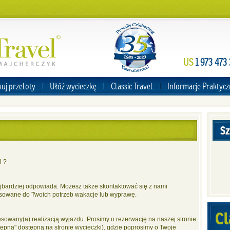
US
1 973 473
uj przeloty
Ułóż wycieczkę
Classic Travel
Informacje Praktyc
Sz
l ?
najbardziej odpowiada. Możesz także skontaktować się z nami
osowane do Twoich potrzeb wakacje lub wyprawę.
Cl
esowany(a) realizacją wyjazdu. Prosimy o rezerwację na naszej stronie
ępna" dostępną na stronie wycieczki), gdzie poprosimy o Twoje