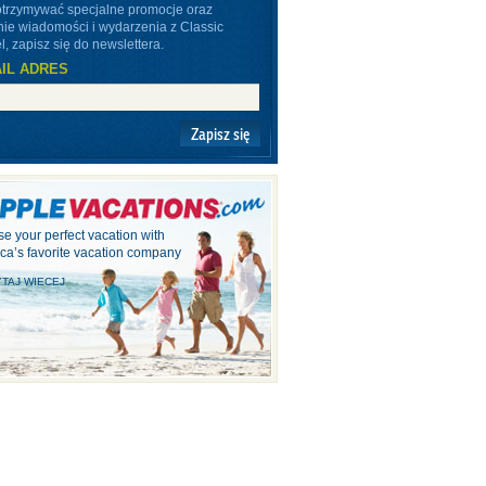
otrzymywać specjalne promocje oraz
nie wiadomości i wydarzenia z Classic
l, zapisz się do newslettera.
IL ADRES
Zapisz się
e your perfect vacation with
ca’s favorite vacation company
TAJ WIECEJ