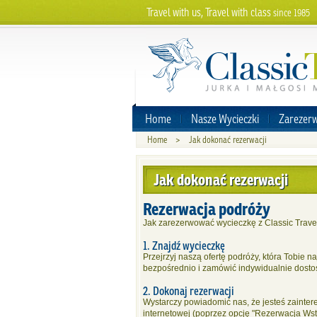
Travel with us, Travel with class
since 1985
Home
Nasze Wycieczki
Zarezerw
Home
>
Jak dokonać rezerwacji
Jak dokonać rezerwacji
Rezerwacja podróży
Jak zarezerwować wycieczkę z Classic Trave
1. Znajdź wycieczkę
Przejrzyj naszą ofertę podróży, która Tobie 
bezpośrednio i zamówić indywidualnie dost
2. Dokonaj rezerwacji
Wystarczy powiadomić nas, że jesteś zainter
internetowej (poprzez opcję "Rezerwacja Wst