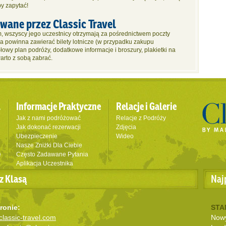
by zapytać!
ane przez Classic Travel
, wszyscy jego uczestnicy otrzymają za pośrednictwem poczty
która powinna zawierać bilety lotnicze (w przypadku zakupu
łowy plan podróży, dodatkowe informacje i broszury, plakietki na
arto z sobą zabrać.
l
Informacje Praktyczne
Relacje i Galerie
Jak z nami podróżować
Relacje z Podróży
Jak dokonać rezerwacji
Zdjęcia
Ubezpieczenie
Wideo
Nasze Zniżki Dla Ciebie
e
Często Zadawane Pytania
Aplikacja Uczestnika
z Klasą
Naj
ronie:
STA
lassic-travel.com
Nowy