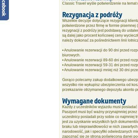
Classic Travel wyśle potwierdzenie na temat 
Rezygnacja z podróży
Wszelkie decyzje dotyczące rezygnacji klien
potwierdzone przez firmę w formie pisemnej (p
rezygnacji z podróży jest podstawą do ustal
są dalej jako procent końcowej ceny wycieczki
należy dokonać za pośrednictwem linii lotnic
• Anulowanie rezerwacji do 90 dni przed roz
biurowych.
• Anulowanie rezerwacji 89-60 dni przed ro
• Anulowanie rezerwacji 59-31 dni przed ro
• Anulowanie rezerwacji mniej niż 30 dni pr
Gorąco polecamy zakup dodatkowego ubezpie
wszystko nie wykupisz ubezpieczenia od kosz
przekazanie otrzymanego depozytu akonto pr
Wymagane dokumenty
Każdy z uczestników wyjazdu musi posiadać
Paszport musi być ważny przynajmniej przez 
uczestnicy posiadali przy sobie co najmniej
jest za uzyskanie wszystkich tych dokumentó
braku lub nieprawidłowości w nich zawartyc
narodowość, jak i specyfiki odwiedzanych mie
zapoznać się ze stroną poświęconą danej pod