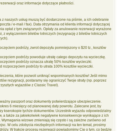
rezerwacji oraz informacje dotyczące płatności.
ta z naszych usług muszą być dostarczone na piśmie, a ich odebranie
oczta / e-mail / fax). Data otrzymania od klienta informacji dotyczącej
enia opłat z tym związanych. Opłaty za anulowanie rezerwacji wyrażone
, z wyłączeniem biletów lotniczych (rezygnację z biletów lotniczych
zych).
poczęciem podróży, zwrot depozytu pomniejszony o $20 tz., kosztów
zpoczęciem podróży powoduje utratę całego depozytu na wycieczkę.
zpoczęciem podróży oznacza utratę 50% kosztów wycieczki.
zed rozpoczęciem podróży to utrata 100% kosztów wycieczki.
czenia, które pozwoli uniknąć wspominanych kosztów! Jeśli mimo
tów rezygnacji, postaramy się ograniczyć Twoje straty (np. poprzez
zyszłych wyjazdów z Classic Travel).
 ważny paszport oraz dokumenty potwierdzające ubezpieczenie.
okres 6 miesięcy od planowanej daty powrotu. Zalecane jest, by
 trzy kserokopie tychże dokumentów. Uczestnik wyjazdu odpowiedzialny
w, a także za jakiekolwiek negatywne konsekwencje wynikające z ich
h. Wymagania wizowe zmieniają się często i są zależne zarówno od
jsc. W celu zdobycia niezbędnych informacji na ten temat, prosimy
róży. W trakcie procesu rezerwacji powiadomimy Cię o tym, co będzie