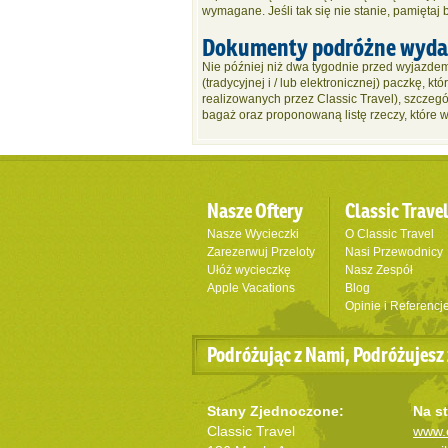
wymagane. Jeśli tak się nie stanie, pamiętaj 
Dokumenty podróżne wydaw
Nie później niż dwa tygodnie przed wyjazdem
(tradycyjnej i / lub elektronicznej) paczkę, 
realizowanych przez Classic Travel), szczegó
bagaż oraz proponowaną listę rzeczy, które w
Nasze Oftery
Classic Trave
Nasze Wycieczki
O Classic Travel
Zarezerwuj Przeloty
Nasi Przewodnicy
Ułóż wycieczkę
Nasz Zespół
Apple Vacations
Blog
Opinie i Referencj
Podróżując z Nami, Podróżujesz 
Stany Zjednoczone:
Na st
Classic Travel
www.c