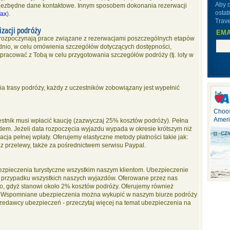
Aby 
 niezbędne dane kontaktowe. Innym sposobem dokonania rezerwacji
ostat
fax
).
Trave
izacji podróży
EMA
 rozpoczynają prace związane z rezerwacjami poszczególnych etapów
dnio, w celu omówienia szczegółów dotyczących dostępności,
racować z Tobą w celu przygotowania szczegółów podróży (tj. loty w
a trasy podróży, każdy z uczestników zobowiązany jest wypełnić
Choos
Ameri
estnik musi wpłacić kaucję (zazwyczaj 25% kosztów podróży). Pełna
dem. Jeżeli data rozpoczęcia wyjazdu wypada w okresie krótszym niż
CZY
cja pełnej wpłaty. Oferujemy elastyczne metody płatności takie jak:
raz przelewy, także za pośrednictwem serwisu Paypal.
bezpieczenia turystyczne wszystkim naszym klientom. Ubezpieczenie
przypadku wszystkich naszych wyjazdów. Oferowane przez nas
o, gdyż stanowi około 2% kosztów podróży. Oferujemy również
y. Wspomniane ubezpieczenia można wykupić w naszym biurze podróży
edawcy ubezpieczeń - przeczytaj więcej na temat ubezpieczenia na