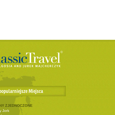
popularniejsze Miejsca
NY ZJEDNOCZONE
 Jork