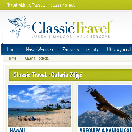
Travel with us, Travel with class
since 1985
Home
Nasze Wycieczki
Zarezerwuj przeloty
Ułóż wycieczk
Home
>
Galeria - Zdjęcia
Classic Travel - Galeria Zdjęć
HAWAII
AREQUIPA & KANION CO