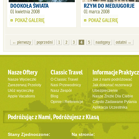
DOOKOŁA ŚWIATA
RZYM DO MEDJUGORJE
01 kwietnia 2008
01 marca 2008
POKAŻ GALERIĘ
POKAŻ GALERIĘ
← pierwszy
poprzedni
1
2
3
4
5
następny
ostatni →
Nasze Oftery
Classic Travel
Informacje Praktyc
Nasze Wycieczki
O Classic Travel
Jak z nami podróżować
Zarezerwuj Przeloty
Nasi Przewodnicy
Jak dokonać rezerwacji
Ułóż wycieczkę
Nasz Zespół
Ubezpieczenie
Apple Vacations
Blog
Nasze Zniżki Dla Ciebie
Opinie i Referencje
Często Zadawane Pytania
Aplikacja Uczestnika
Podróżując z Nami, Podróżujesz z Klasą
Stany Zjednoczone:
Na stronie: