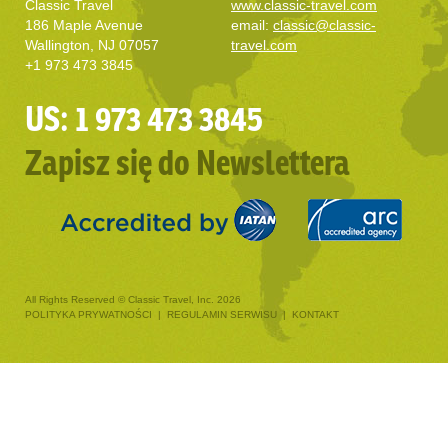
Classic Travel
www.classic-travel.com
186 Maple Avenue
email:
classic@classic-
Wallington, NJ 07057
travel.com
+1 973 473 3845
US: 1 973 473 3845
Zapisz się do Newslettera
All Rights Reserved © Classic Travel, Inc. 2026
POLITYKA PRYWATNOŚCI
|
REGULAMIN SERWISU
|
KONTAKT