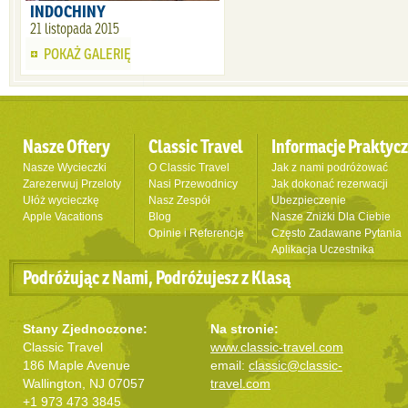
INDOCHINY
21 listopada 2015
POKAŻ GALERIĘ
Nasze Oftery
Classic Travel
Informacje Praktyc
Nasze Wycieczki
O Classic Travel
Jak z nami podróżować
Zarezerwuj Przeloty
Nasi Przewodnicy
Jak dokonać rezerwacji
Ułóż wycieczkę
Nasz Zespół
Ubezpieczenie
Apple Vacations
Blog
Nasze Zniżki Dla Ciebie
Opinie i Referencje
Często Zadawane Pytania
Aplikacja Uczestnika
Podróżując z Nami, Podróżujesz z Klasą
Stany Zjednoczone:
Na stronie:
Classic Travel
www.classic-travel.com
186 Maple Avenue
email:
classic@classic-
Wallington, NJ 07057
travel.com
+1 973 473 3845