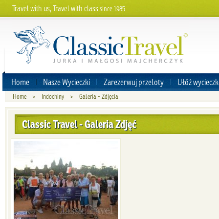
Travel with us, Travel with class
since 1985
Home
Nasze Wycieczki
Zarezerwuj przeloty
Ułóż wycieczk
Home
>
Indochiny
>
Galeria - Zdjęcia
Classic Travel - Galeria Zdjęć