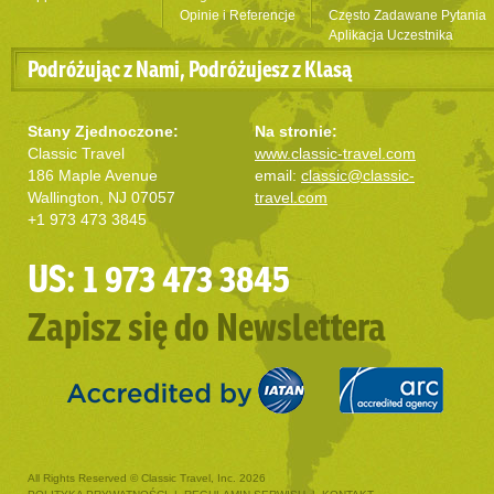
Opinie i Referencje
Często Zadawane Pytania
Aplikacja Uczestnika
Podróżując z Nami, Podróżujesz z Klasą
Stany Zjednoczone:
Na stronie:
Classic Travel
www.classic-travel.com
186 Maple Avenue
email:
classic@classic-
Wallington, NJ 07057
travel.com
+1 973 473 3845
US: 1 973 473 3845
Zapisz się do Newslettera
All Rights Reserved © Classic Travel, Inc. 2026