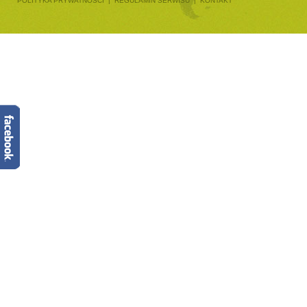
POLITYKA PRYWATNOŚCI
|
REGULAMIN SERWISU
|
KONTAKT