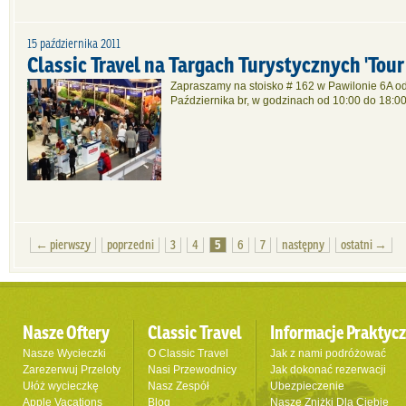
15 października 2011
Classic Travel na Targach Turystycznych 'Tour
Zapraszamy na stoisko # 162 w Pawilonie 6A o
Października br, w godzinach od 10:00 do 18:0
← pierwszy
poprzedni
3
4
5
6
7
następny
ostatni →
Nasze Oftery
Classic Travel
Informacje Praktyc
Nasze Wycieczki
O Classic Travel
Jak z nami podróżować
Zarezerwuj Przeloty
Nasi Przewodnicy
Jak dokonać rezerwacji
Ułóż wycieczkę
Nasz Zespół
Ubezpieczenie
Apple Vacations
Blog
Nasze Zniżki Dla Ciebie