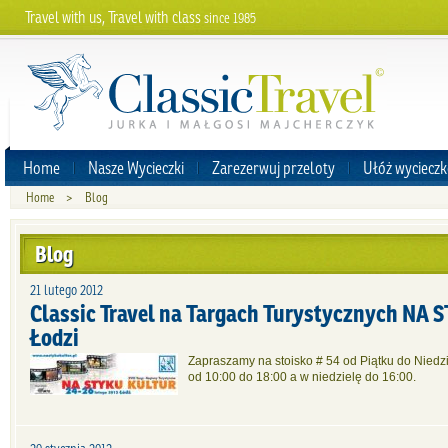
Travel with us, Travel with class
since 1985
Home
Nasze Wycieczki
Zarezerwuj przeloty
Ułóż wycieczk
Home
>
Blog
Blog
21 lutego 2012
Classic Travel na Targach Turystycznych NA
Łodzi
Zapraszamy na stoisko # 54 od Piątku do Niedzi
od 10:00 do 18:00 a w niedzielę do 16:00.