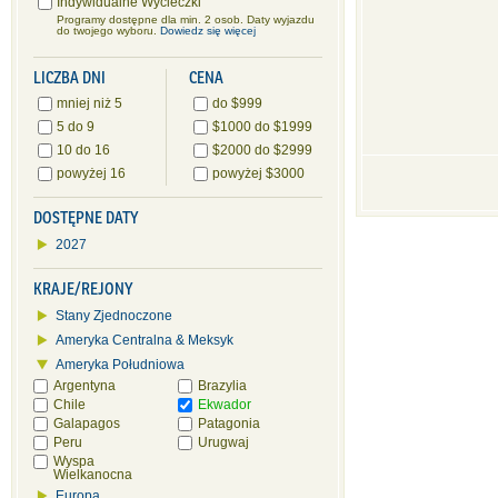
Indywidualne Wycieczki
Programy dostępne dla min. 2 osob. Daty wyjazdu
do twojego wyboru.
Dowiedz się więcej
LICZBA DNI
CENA
mniej niż 5
do $999
5 do 9
$1000 do $1999
10 do 16
$2000 do $2999
powyżej 16
powyżej $3000
DOSTĘPNE DATY
2027
KRAJE/REJONY
Stany Zjednoczone
Ameryka Centralna & Meksyk
Ameryka Południowa
Argentyna
Brazylia
Chile
Ekwador
Galapagos
Patagonia
Peru
Urugwaj
Wyspa
Wielkanocna
Europa