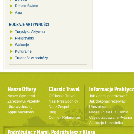
Reszta Świata
Azja
RODZAJE AKTYWNOŚCI
Turystyka Aktywna
Pielgrzymki
Wakacje
Kulturalne
Trudnośc w podróży
Nasze Oftery
Classic Travel
Informacje Praktyc
Nasze Wycieczki
O Classic Travel
Jak z nami podróżować
Zarezerwuj Przeloty
Nasi Przewodnicy
Jak dokonać rezerwacji
Ułóż wycieczkę
Nasz Zespół
Ubezpieczenie
Apple Vacations
Blog
Nasze Zniżki Dla Ciebie
Opinie i Referencje
Często Zadawane Pytania
Aplikacja Uczestnika
Podróżując z Nami, Podróżujesz z Klasą