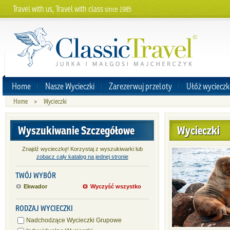
Travel with us, Travel with class
since 1985
Home
Nasze Wycieczki
Zarezerwuj przeloty
Ułóż wycieczk
Home
>
Wycieczki
Wyszukiwanie Szczegółowe
Wycieczki
Znajdź wycieczkę! Korzystaj z wyszukiwarki lub
zobacz cały katalog na jednej stronie
TWÓJ WYBÓR
Ekwador
Wyczyść wszystko
RODZAJ WYCIECZKI
Nadchodzące Wycieczki Grupowe