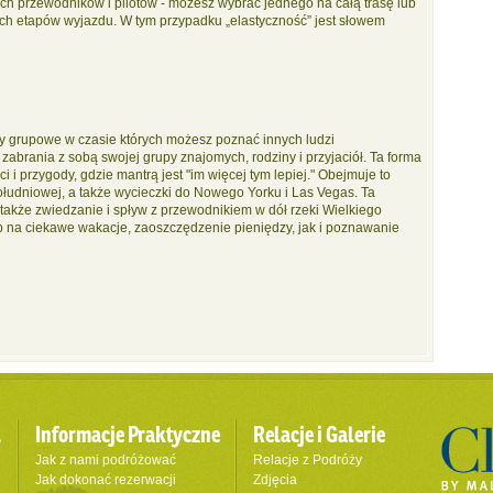
ch przewodników i pilotów - możesz wybrać jednego na całą trasę lub
ych etapów wyjazdu. W tym przypadku „elastyczność” jest słowem
dy grupowe w czasie których możesz poznać innych ludzi
abrania z sobą swojej grupy znajomych, rodziny i przyjaciół. Ta forma
i przygody, gdzie mantrą jest "im więcej tym lepiej." Obejmuje to
ołudniowej, a także wycieczki do Nowego Yorku i Las Vegas. Ta
 także zwiedzanie i spływ z przewodnikiem w dół rzeki Wielkiego
 na ciekawe wakacje, zaoszczędzenie pieniędzy, jak i poznawanie
l
Informacje Praktyczne
Relacje i Galerie
Jak z nami podróżować
Relacje z Podróży
Jak dokonać rezerwacji
Zdjęcia