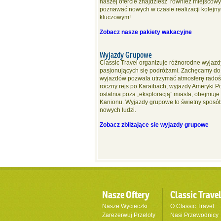
naszej ofercie znajdziesz również miejscowy
poznawać nowych w czasie realizacji kolejn
kluczowym!
Zobacz nasze pakiety wakacyjne
Wyjazdy Grupowe
Classic Travel organizuje różnorodne wyjaz
pasjonujących się podróżami. Zachęcamy do z
wyjazdów pozwala utrzymać atmosferę radości 
roczny rejs po Karaibach, wyjazdy Ameryki P
ostatnia poza „eksploracją” miasta, obejmuje
Kanionu. Wyjazdy grupowe to świetny sposób
nowych ludzi.
Zobacz zbliżające sie wyjazdy grupowe
Nasze Oftery
Classic Trave
Nasze Wycieczki
O Classic Travel
Zarezerwuj Przeloty
Nasi Przewodnicy