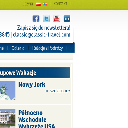
KONTAKT
JĘZYKI
Zapisz się do newslettera!
 3845
|
classic@classic-travel.com
zne
Galeria
Relacje z Podróży
rupowe Wakacje
Nowy Jork
SZCZEGÓŁY
Północno
Wschodnie
Wybrzeże USA