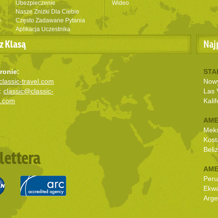
Ubezpieczenie
Wideo
Nasze Zniżki Dla Ciebie
e
Często Zadawane Pytania
Aplikacja Uczestnika
z Klasą
Naj
ronie:
STA
lassic-travel.com
Nowy
:
classic@classic-
Las 
l.com
Kalif
AME
Mek
Kost
Beli
lettera
AME
Peru
Ekw
Arge