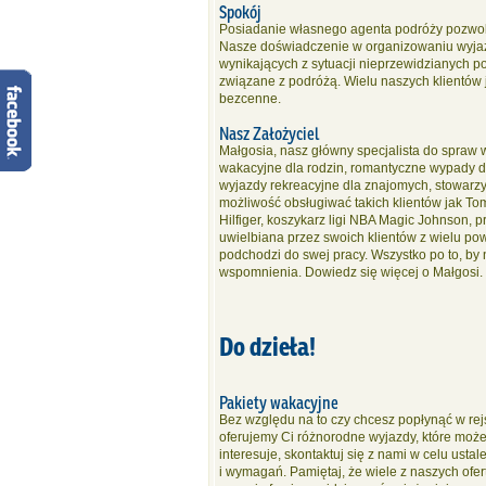
Spokój
Posiadanie własnego agenta podróży pozwoli
Nasze doświadczenie w organizowaniu wyjaz
wynikających z sytuacji nieprzewidzianych po
związane z podróżą. Wielu naszych klientów 
bezcenne.
Nasz Założyciel
Małgosia, nasz główny specjalista do spraw 
wakacyjne dla rodzin, romantyczne wypady dl
wyjazdy rekreacyjne dla znajomych, stowarzy
możliwość obsługiwać takich klientów jak T
Hilfiger, koszykarz ligi NBA Magic Johnson, 
uwielbiana przez swoich klientów z wielu po
podchodzi do swej pracy. Wszystko po to, by 
wspomnienia. Dowiedz się więcej o Małgosi.
Do dzieła!
Pakiety wakacyjne
Bez względu na to czy chcesz popłynąć w rejs
oferujemy Ci różnorodne wyjazdy, które możes
interesuje, skontaktuj się z nami w celu ust
i wymagań. Pamiętaj, że wiele z naszych ofe