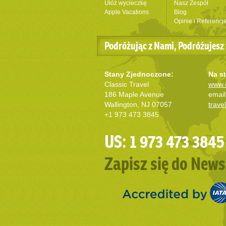
Ułóż wycieczkę
Nasz Zespół
Apple Vacations
Blog
Opinie i Referencj
Podróżując z Nami, Podróżujesz 
Stany Zjednoczone:
Na st
Classic Travel
www.c
186 Maple Avenue
email
Wallington, NJ 07057
trave
+1 973 473 3845
US: 1 973 473 3845
Zapisz się do News