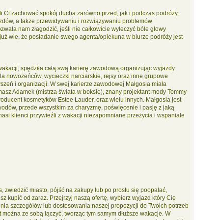
 Ci zachować spokój ducha zarówno przed, jak i podczas podróży.
dów, a także przewidywaniu i rozwiązywaniu problemów
zwala nam złagodzić, jeśli nie całkowicie wyleczyć bóle głowy
już wie, że posiadanie swego agenta/opiekuna w biurze podróży jest
wakacji, spędziła całą swą karierę zawodową organizując wyjazdy
a nowożeńców, wycieczki narciarskie, rejsy oraz inne grupowe
szeń i organizacji. W swej karierze zawodowej Małgosia miała
omasz Adamek (mistrza świata w boksie), znany projektant mody Tommy
producent kosmetyków Estee Lauder, oraz wielu innych. Małgosia jest
wodów, przede wszystkim za charyzmę, poświęcenie i pasję z jaką
nasi klienci przywieźli z wakacji niezapomniane przeżycia i wspaniałe
, zwiedzić miasto, pójść na zakupy lub po prostu się poopalać,
z kupić od zaraz. Przejrzyj naszą ofertę, wybierz wyjazd który Cię
alenia szczegółów lub dostosowania naszej propozycji do Twoich potrzeb
rt można ze sobą łączyć, tworząc tym samym dłuższe wakacje. W