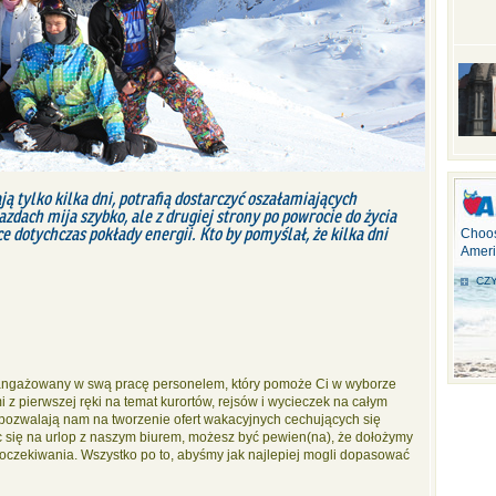
ą tylko kilka dni, potrafią dostarczyć oszałamiających
azdach mija szybko, ale z drugiej strony po powrocie do życia
 dotychczas pokłady energii. Kto by pomyślał, że kilka dni
Choos
Ameri
CZY
zaangażowany w swą pracę personelem, który pomoże Ci w wyborze
z pierwszej ręki na temat kurortów, rejsów i wycieczek na całym
 pozwalają nam na tworzenie ofert wakacyjnych cechujących się
c się na urlop z naszym biurem, możesz być pewien(na), że dołożymy
i oczekiwania. Wszystko po to, abyśmy jak najlepiej mogli dopasować