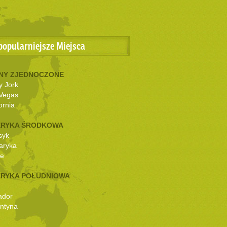
popularniejsze Miejsca
NY ZJEDNOCZONE
 Jork
Vegas
ornia
RYKA ŚRODKOWA
syk
aryka
ze
RYKA POŁUDNIOWA
ador
ntyna