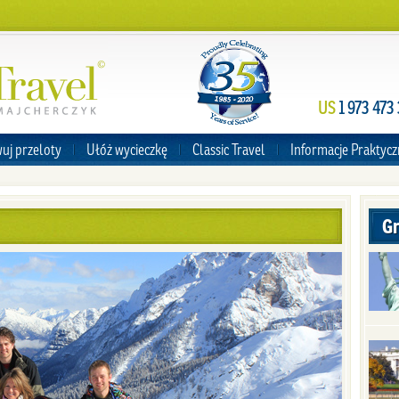
US
1 973 473
uj przeloty
Ułóż wycieczkę
Classic Travel
Informacje Praktyc
G