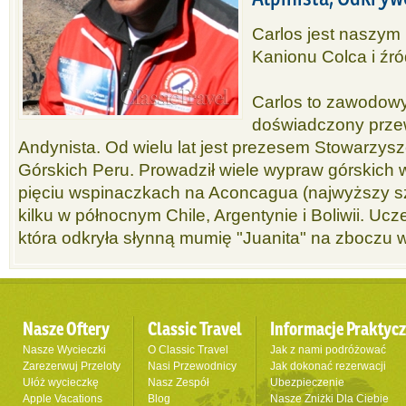
Carlos jest naszym
Kanionu Colca i źr
Carlos to zawodowy
doświadczony przew
Andynista. Od wielu lat jest prezesem Stowarzy
Górskich Peru. Prowadził wiele wypraw górskich w 
pięciu wspinaczkach na Aconcagua (najwyższy sz
kilku w północnym Chile, Argentynie i Boliwii. Ucz
która odkryła słynną mumię "Juanita" na zboczu
Nasze Oftery
Classic Travel
Informacje Praktyc
Nasze Wycieczki
O Classic Travel
Jak z nami podróżować
Zarezerwuj Przeloty
Nasi Przewodnicy
Jak dokonać rezerwacji
Ułóż wycieczkę
Nasz Zespół
Ubezpieczenie
Apple Vacations
Blog
Nasze Zniżki Dla Ciebie