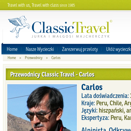
Travel with us, Travel with class
since 1985
Home
Nasze Wycieczki
Zarezerwuj przeloty
Ułóż wycieczk
Home
>
Przewodnicy
>
Carlos
Przewodnicy Classic Travel - Carlos
Carlos
Lata doświadczenia:
Kraje:
Peru, Chile, A
Języki:
hiszpański, an
Ekspertyza:
Peru, Ka
Alpinista, Odkryw