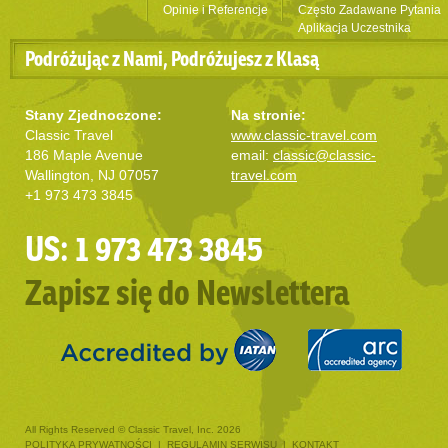
Opinie i Referencje
Często Zadawane Pytania
Aplikacja Uczestnika
Podróżując z Nami, Podróżujesz z Klasą
Stany Zjednoczone:
Na stronie:
Classic Travel
www.classic-travel.com
186 Maple Avenue
email:
classic@classic-
Wallington, NJ 07057
travel.com
+1 973 473 3845
US: 1 973 473 3845
Zapisz się do Newslettera
All Rights Reserved © Classic Travel, Inc. 2026
POLITYKA PRYWATNOŚCI
|
REGULAMIN SERWISU
|
KONTAKT