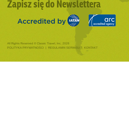
Zapisz się do Newslettera
All Rights Reserved © Classic Travel, Inc. 2026
POLITYKA PRYWATNOŚCI
|
REGULAMIN SERWISU
|
KONTAKT