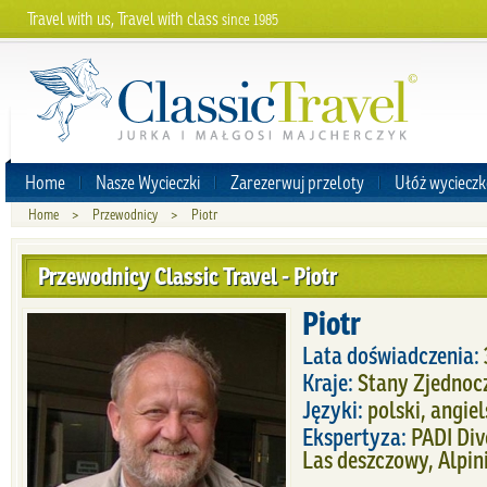
Travel with us, Travel with class
since 1985
Home
Nasze Wycieczki
Zarezerwuj przeloty
Ułóż wycieczk
Home
>
Przewodnicy
>
Piotr
Przewodnicy Classic Travel - Piotr
Piotr
Lata doświadczenia:
Kraje:
Stany Zjednoc
Języki:
polski, angiel
Ekspertyza:
PADI Div
Las deszczowy, Alpin