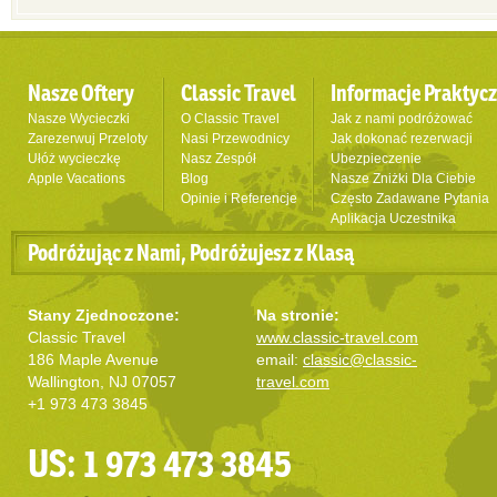
Nasze Oftery
Classic Travel
Informacje Praktyc
Nasze Wycieczki
O Classic Travel
Jak z nami podróżować
Zarezerwuj Przeloty
Nasi Przewodnicy
Jak dokonać rezerwacji
Ułóż wycieczkę
Nasz Zespół
Ubezpieczenie
Apple Vacations
Blog
Nasze Zniżki Dla Ciebie
Opinie i Referencje
Często Zadawane Pytania
Aplikacja Uczestnika
Podróżując z Nami, Podróżujesz z Klasą
Stany Zjednoczone:
Na stronie:
Classic Travel
www.classic-travel.com
186 Maple Avenue
email:
classic@classic-
Wallington, NJ 07057
travel.com
+1 973 473 3845
US: 1 973 473 3845