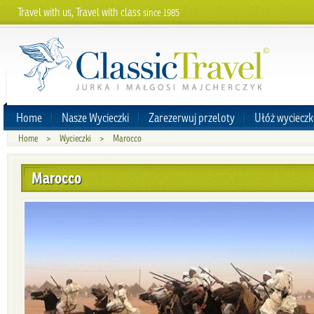
Travel with us, Travel with class
since 1985
Home
Nasze Wycieczki
Zarezerwuj przeloty
Ułóż wycieczk
Home
>
Wycieczki
>
Marocco
Marocco