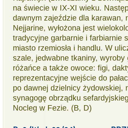
na świecie w IX-XI wieku. Nast
dawnym zajeździe dla karawan, 
Nejjarine, wyłożona jest wielok
tradycyjne garbarnie i farbiarnie
miasto rzemiosła i handlu. W ul
szale, jedwabne tkaniny, wyroby 
różańce a także owoce: figi, dak
reprezentacyjne wejście do pałac
po dawnej dzielnicy żydowskiej,
synagogę obrządku sefardyjskie
Nocleg w Fezie. (B, D)