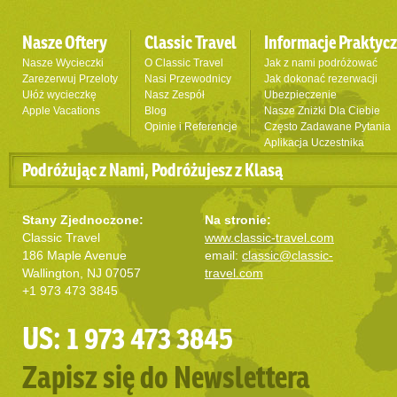
Nasze Oftery
Classic Travel
Informacje Praktyc
Nasze Wycieczki
O Classic Travel
Jak z nami podróżować
Zarezerwuj Przeloty
Nasi Przewodnicy
Jak dokonać rezerwacji
Ułóż wycieczkę
Nasz Zespół
Ubezpieczenie
Apple Vacations
Blog
Nasze Zniżki Dla Ciebie
Opinie i Referencje
Często Zadawane Pytania
Aplikacja Uczestnika
Podróżując z Nami, Podróżujesz z Klasą
Stany Zjednoczone:
Na stronie:
Classic Travel
www.classic-travel.com
186 Maple Avenue
email:
classic@classic-
Wallington, NJ 07057
travel.com
+1 973 473 3845
US: 1 973 473 3845
Zapisz się do Newslettera