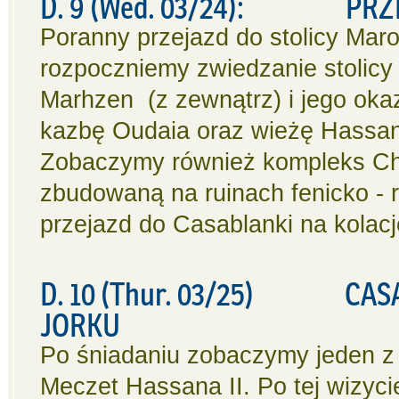
D. 9 (Wed. 03/24): PRZEJ
Poranny przejazd do stolicy Maro
rozpoczniemy zwiedzanie stolicy
Marhzen (z zewnątrz) i jego okaz
kazbę Oudaia oraz wieżę Hassan
Zobaczymy również kompleks Chel
zbudowaną na ruinach fenicko - 
przejazd do Casablanki na kolac
D. 10 (Thur. 03/25) CAS
JORKU
Po śniadaniu zobaczymy jeden z
Meczet Hassana II. Po tej wizyc