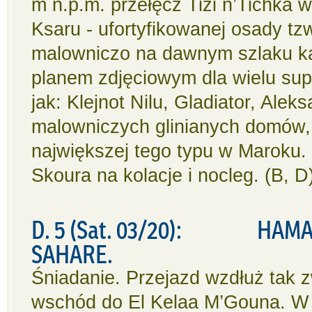
m n.p.m. przełęcz Tizi n’Tichka
Ksaru - ufortyfikowanej osady tz
malowniczo na dawnym szlaku ka
planem zdjęciowym dla wielu supe
jak: Klejnot Nilu, Gladiator, Ale
malowniczych glinianych domów, 
największej tego typu w Maroku.
Skoura na kolacje i nocleg. (B, D
D. 5 (Sat. 03/20): HAMA
SAHARE.
Śniadanie. Przejazd wzdłuż tak z
wschód do El Kelaa M’Gouna. W t