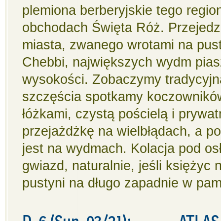
plemiona berberyjskie tego regio
obchodach Święta Róż. Przejedzi
miasta, zwanego wrotami na pust
Chebbi, największych wydm pias
wysokości. Zobaczymy tradycyjną
szczęścia spotkamy koczowników
łóżkami, czystą pościelą i prywa
przejażdżkę na wielbłądach, a p
jest na wydmach. Kolacja pod os
gwiazd, naturalnie, jeśli księżyc
pustyni na długo zapadnie w pami