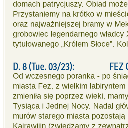
domach patrycjuszy. Obiad możem
Przystaniemy na krótko w mieśc
oraz najważniejszej bramy w Me
grobowiec legendarnego władcy X
tytułowanego „Królem Słoce”. Kol
D. 8 (Tue. 03/23): FEZ 
Od wczesnego poranka - po śnia
miasta Fez, z wielkim labiryntem
zmieniła się poprzez wieki, mam
Tysiąca i Jednej Nocy. Nadal gł
murów starego miasta pozostają 
Kajrawijin (zwiedzamy z zewnątr