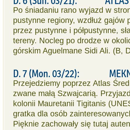
D. 6 (Sun. 03/21): ATLAS
Po śniadaniu rano wyjazd w stro
pustynne regiony, wzdłuż gajów 
przez pustynne i półpustynne, sła
tereny. Nocleg po drodze w okoli
górskim Aguelmane Sidi Ali. (B, 
D. 7 (Mon. 03/22): MEKNES
Przejedziemy poprzez Atlas Średn
zwane małą Szwajcarią. Przyjazd d
kolonii Mauretanii Tigitanis (UNE
gratka dla osób zainteresowanych
Pięknie zachowały się tutaj aut