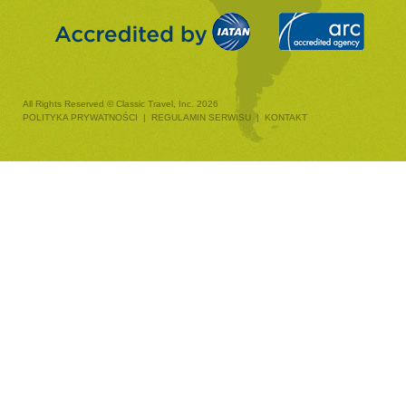
All Rights Reserved © Classic Travel, Inc. 2026
POLITYKA PRYWATNOŚCI
|
REGULAMIN SERWISU
|
KONTAKT