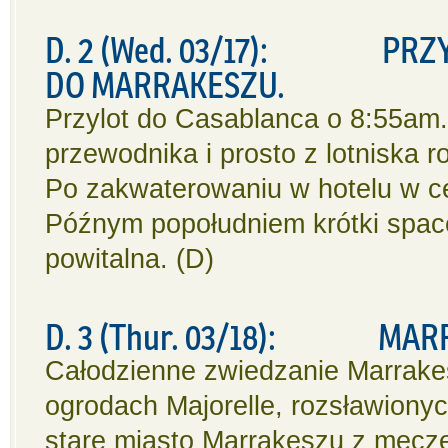
D. 2 (Wed. 03/17): PRZY
DO MARRAKESZU.
Przylot do Casablanca o 8:55am.
przewodnika i prosto z lotniska
Po zakwaterowaniu w hotelu w c
Późnym popołudniem krótki space
powitalna. (D)
D. 3 (Thur. 03/18): MAR
Całodzienne zwiedzanie Marrake
ogrodach Majorelle, rozsławiony
stare miasto Marrakeszu z mecze