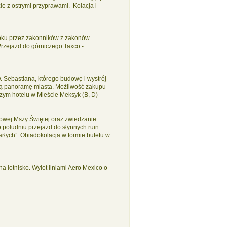
e z ostrymi przyprawami. Kolacja i
roku przez zakonników z zakonów
rzejazd do górniczego Taxco -
. Sebastiana, którego budowę i wystrój
zą panoramę miasta. Możliwość zakupu
naszym hotelu w Mieście Meksyk (B, D)
cowej Mszy Świętej oraz zwiedzanie
 południu przejazd do słynnych ruin
rłych”. Obiadokolacja w formie bufetu w
 lotnisko. Wylot liniami Aero Mexico o