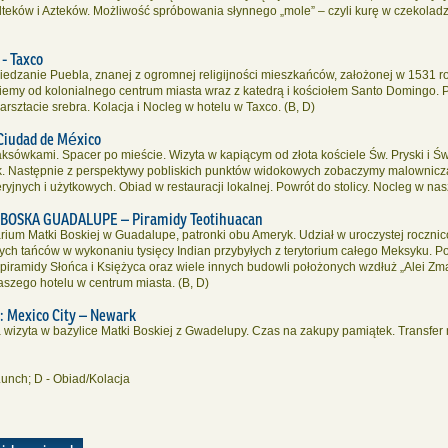
teków i Azteków. Możliwość spróbowania słynnego „mole” – czyli kurę w czekoladzi
 Taxco
iedzanie Puebla, znanej z ogromnej religijności mieszkańców, założonej w 1531 
emy od kolonialnego centrum miasta wraz z katedrą i kościołem Santo Domingo. P
arsztacie srebra. Kolacja i Nocleg w hotelu w Taxco. (B, D)
dad de México
ksówkami. Spacer po mieście. Wizyta w kapiącym od złota kościele Św. Pryski i Św
iek. Następnie z perspektywy pobliskich punktów widokowych zobaczymy malownic
ryjnych i użytkowych. Obiad w restauracji lokalnej. Powrót do stolicy. Nocleg w 
A GUADALUPE – Piramidy Teotihuacan
rium Matki Boskiej w Guadalupe, patronki obu Ameryk. Udział w uroczystej roczni
ch tańców w wykonaniu tysięcy Indian przybyłych z terytorium całego Meksyku. Po
 piramidy Słońca i Księżyca oraz wiele innych budowli położonych wzdłuż „Alei Zma
aszego hotelu w centrum miasta. (B, D)
xico City – Newark
izyta w bazylice Matki Boskiej z Gwadelupy. Czas na zakupy pamiątek. Transfer na
Lunch; D - Obiad/Kolacja