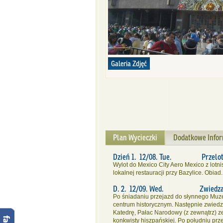
Galeria Zdjęć
Plan Wycieczki
Dodatkowe Info
Dzień 1. 12/08. Tue. Przelot N
Wylot do Mexico City Aero Mexico z lot
lokalnej restauracji przy Bazylice. Obia
D. 2. 12/09. Wed. Zwiedzanie M
Po śniadaniu przejazd do słynnego Muze
centrum historycznym. Następnie zwiedz
Katedrę, Pałac Narodowy (z zewnątrz) ze
konkwisty hiszpańskiej. Po południu prze