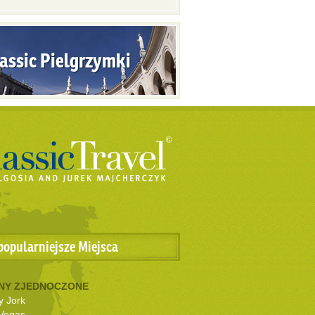
assic Pielgrzymki
popularniejsze Miejsca
NY ZJEDNOCZONE
 Jork
Vegas