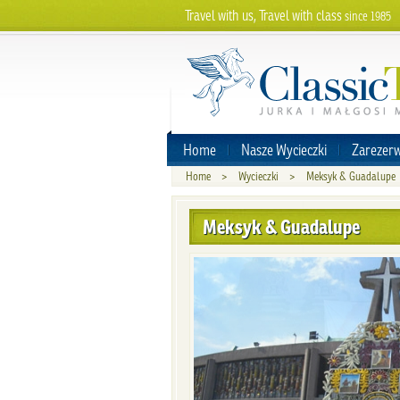
Travel with us, Travel with class
since 1985
Home
Nasze Wycieczki
Zarezerw
Home
>
Wycieczki
>
Meksyk & Guadalupe
Meksyk & Guadalupe