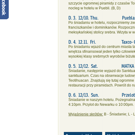
szczycie ogromnej piramidy z czasów Tol
nocleg w hotelu w Puebli. (B, D)
D. 3. 12/10. Thu. Puebla -
Po śniadaniu w hotelu, rozpoczniemy zw
franciszkanów i dominikanów. Rozpoczni
meksykańskiej stolicy srebra. Wizyta w w
D. 4. 12.11. Fri. Taxco- Ciu
Po śniadaniu wjazd do centrum miasta ta
wnętrza sfinansował jeden tylko człow
wysokiej klasy srebrnych wyrobów biżute
D. 5. 12/12. Sat. MATKA BOSK
Śniadanie, następnie wyjazd do Sanktua
sanktuarium. Czas na obserwacje ludowy
Teotihuacan. Znajdują się tutaj ogromne
restauracji przy piramidach. Powrót do n
D. 6. 12/13. Sun. Przelot: Me
Śniadanie w naszym hotelu. Pożegnalna w
4:10pm. Przylot do Newarku o 10:00pm.
Wyjaśnienie skrótów:
B - Śniadanie; L - 