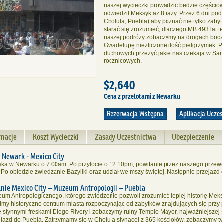
naszej wycieczki prowadzic bedzie częściow
odwiedził Meksyk aż 8 razy. Przez 6 dni p
Cholula, Puebla) aby poznać nie tylko zabytk
starać się zrozumieć, dlaczego MB 493 lat
naszej podróży zobaczymy na drogach boczn
Gwadelupę niezliczone ilość pielgrzymek. 
duchowych przeżyć jakie nas czekają w Sa
rocznicowych.
$2,640
Cena z przelotami z Newarku
Rezerwacja Wstępna
Aplikacja Ucze
rmacje
Koszt Wycieczki
Zasady Uczestnictwa
Ubezpieczenie
ewark - Mexico City
niska w Newarku o 7:00am. Po przylocie o 12:10pm, powitanie przez naszego prze
d. Po obiedzie zwiedzanie Bazyliki oraz udział we mszy świętej. Następnie przejazd
exico City – Muzeum Antropologii – Puebla
um Antropologicznego, którego zwiedzenie pozwoli zrozumieć lepiej historię Meks
imy historyczne centrum miasta rozpoczynając od zabytków znajdujących się przy
 słynnymi freskami Diego Rivery i zobaczymy ruiny Templo Mayor, najważniejszej ś
jazd do Puebla. Zatrzymamy się w Cholula słynącej z 365 kościołów, zobaczymy tylk