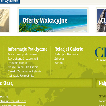
ich wycieczek
Oferty Wakacyjne
Cl
l
Informacje Praktyczne
Relacje i Galerie
Jak z nami podróżować
Relacje z Podróży
Jak dokonać rezerwacji
Zdjęcia
Ubezpieczenie
Wideo
Nasze Zniżki Dla Ciebie
e
Często Zadawane Pytania
Aplikacja Uczestnika
z Klasą
Naj
ronie:
STA
lassic-travel.com
Nowy
:
classic@classic-
Las 