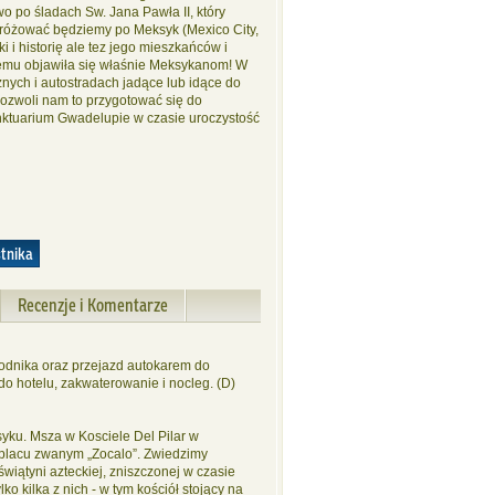
o po śladach Sw. Jana Pawła II, który
odróżować będziemy po Meksyk (Mexico City,
i i historię ale tez jego mieszkańców i
 temu objawiła się właśnie Meksykanom! W
ych i autostradach jadące lub idące do
Pozwoli nam to przygotować się do
nktuarium Gwadelupie w czasie uroczystość
stnika
Recenzje i Komentarze
wodnika oraz przejazd autokarem do
 do hotelu, zakwaterowanie i nocleg. (D)
yku. Msza w Kosciele Del Pilar w
 placu zwanym „Zocalo”. Zwiedzimy
wiątyni azteckiej, zniszczonej w czasie
o kilka z nich - w tym kościół stojący na