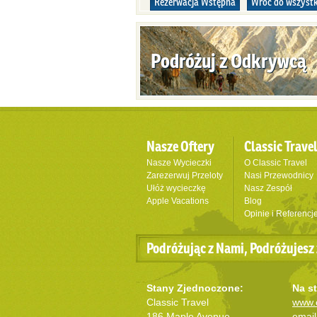
Rezerwacja Wstępna
Wróć do wszystk
Podróżuj z Odkrywcą
Nasze Oftery
Classic Trave
Nasze Wycieczki
O Classic Travel
Zarezerwuj Przeloty
Nasi Przewodnicy
Ułóż wycieczkę
Nasz Zespół
Apple Vacations
Blog
Opinie i Referencj
Podróżując z Nami, Podróżujesz 
Stany Zjednoczone:
Na st
Classic Travel
www.c
186 Maple Avenue
email