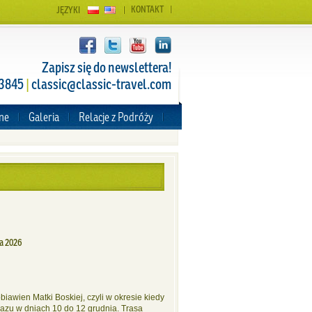
KONTAKT
JĘZYKI
Zapisz się do newslettera!
 3845
|
classic@classic-travel.com
zne
Galeria
Relacje z Podróży
e
ia 2026
biawien Matki Boskiej, czyli w okresie kiedy
razu w dniach 10 do 12 grudnia. Trasa