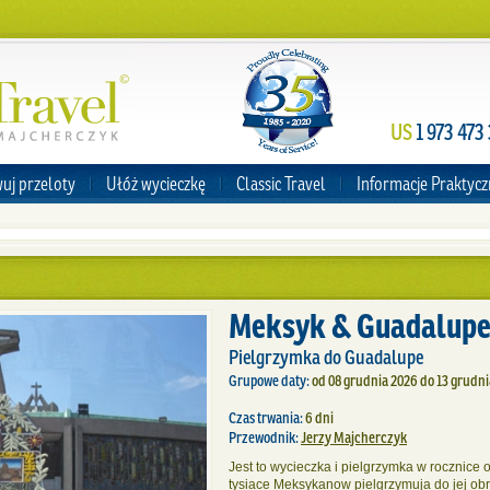
US
1 973 473
uj przeloty
Ułóż wycieczkę
Classic Travel
Informacje Praktyc
Meksyk & Guadalup
Pielgrzymka do Guadalupe
Grupowe daty:
od 08 grudnia 2026 do 13 grudn
Czas trwania:
6 dni
Przewodnik:
Jerzy Majcherczyk
Jest to wycieczka i pielgrzymka w rocznice o
tysiace Meksykanow pielgrzymuja do jej ob