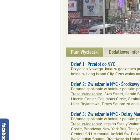
Plan Wycieczki
Dodatkowe Info
Dzień 1: Przelot do NYC
Przylot do Nowego Jorku w godzinach po
hotelu w Long Island City. Czas wolny na
Dzień 2: Zwiedzanie NYC - Środkow
Poranne spotkanie w hotelu z polskim p
Trasa zwiedzania*:
34th Street, Herald 
Lincoln Center, Columbus Circle, Central
Ulica Brylantowa, Times Square za dnia.
Dzień 3: Zwiedzanie NYC - Dolny Ma
Poranne spotkanie w hotelu z polskim p
Trasa zwiedzania*:
rejs do Statuy Wolnoś
Castle, Broadway, New York Bull, Trinit
Center i 9/11 Memorial, kościół Św. Pawł
Washington Square, Broadway do Union 