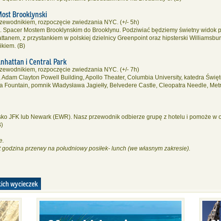
Most Brooklynski
rzewodnikiem, rozpoczęcie zwiedzania NYC. (+/- 5h)
all. Spacer Mostem Brooklynskim do Brooklynu. Podziwiać będziemy świetny wido
anem, z przystankiem w polskiej dzielnicy Greenpoint oraz hipsterski Williamsbu
kiem. (B)
nhattan i Central Park
rzewodnikiem, rozpoczęcie zwiedzania NYC. (+/- 7h)
, Adam Clayton Powell Building, Apollo Theater, Columbia University, katedra Świę
da Fountain, pomnik Władysława Jagiełły, Belvedere Castle, Cleopatra Needle, Met
isko JFK lub Newark (EWR). Nasz przewodnik odbierze grupę z hotelu i pomoże w od
B)
e.
t godzina przerwy na południowy posiłek- lunch (we własnym zakresie).
ich wycieczek