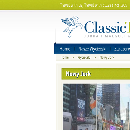
Travel with us, Travel with class
since 1985
Home
Nasze Wycieczki
Zarezerw
Home
>
Wycieczki
>
Nowy Jork
Nowy Jork