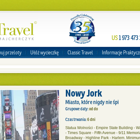
US
1 973 473
uj przeloty
Ułóż wycieczkę
Classic Travel
Informacje Praktyc
Nowy Jork
Miasto, które nigdy nie śpi
Grupowe daty:
od do
Czas trwania:
6 dni
Statua Wolności - Empire State Building - Wa
- Times Square - Fifth Avenue - 9/11 Memorial
Broadway - Highline Park - Harlem. Minimu