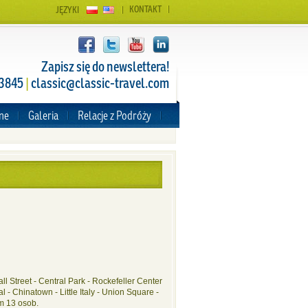
KONTAKT
JĘZYKI
Zapisz się do newslettera!
 3845
|
classic@classic-travel.com
zne
Galeria
Relacje z Podróży
ll Street - Central Park - Rockefeller Center
 - Chinatown - Little Italy - Union Square -
m 13 osob.