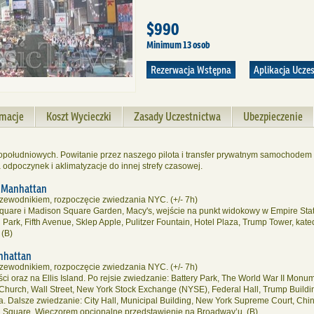
$990
Minimum 13 osob
Rezerwacja Wstępna
Aplikacja Ucze
rmacje
Koszt Wycieczki
Zasady Uczestnictwa
Ubezpieczenie
południowych. Powitanie przez naszego pilota i transfer prywatnym samochodem 
 odpoczynek i aklimatyzacje do innej strefy czasowej.
y Manhattan
rzewodnikiem, rozpoczęcie zwiedzania NYC. (+/- 7h)
Square i Madison Square Garden, Macy's, wejście na punkt widokowy w Empire State
 Park, Fifth Avenue, Sklep Apple, Pulitzer Fountain, Hotel Plaza, Trump Tower, kate
 (B)
nhattan
rzewodnikiem, rozpoczęcie zwiedzania NYC. (+/- 7h)
ci oraz na Ellis Island. Po rejsie zwiedzanie: Battery Park, The World War II Mon
y Church, Wall Street, New York Stock Exchange (NYSE), Federal Hall, Trump Build
a. Dalsze zwiedzanie: City Hall, Municipal Building, New York Supreme Court, Chinat
Square. Wieczorem opcjonalne przedstawienie na Broadway’u. (B)