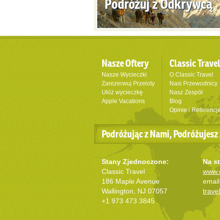
Podróżuj z Odkrywcą
Nasze Oftery
Classic Trave
Nasze Wycieczki
O Classic Travel
Zarezerwuj Przeloty
Nasi Przewodnicy
Ułóż wycieczkę
Nasz Zespół
Apple Vacations
Blog
Opinie i Referencj
Podróżując z Nami, Podróżujesz 
Stany Zjednoczone:
Na st
Classic Travel
www.c
186 Maple Avenue
email
Wallington, NJ 07057
trave
+1 973 473 3845