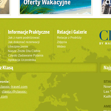
Oferty Wakacyjne
Cl
l
Informacje Praktyczne
Relacje i Galerie
Jak z nami podróżować
Relacje z Podróży
Jak dokonać rezerwacji
Zdjęcia
Ubezpieczenie
Wideo
Nasze Zniżki Dla Ciebie
e
Często Zadawane Pytania
Aplikacja Uczestnika
z Klasą
Naj
ronie:
STA
lassic-travel.com
Nowy
:
classic@classic-
Las 
l.com
Kalif
AME