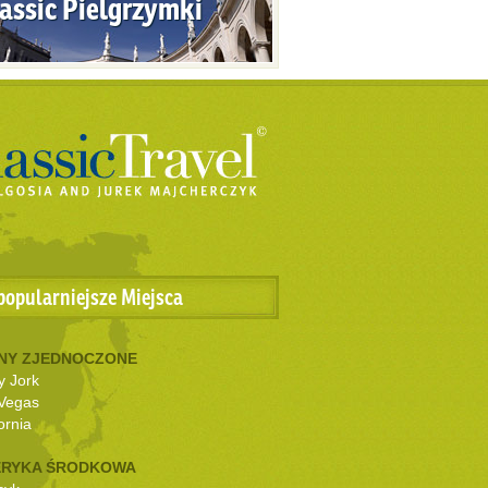
assic Pielgrzymki
popularniejsze Miejsca
NY ZJEDNOCZONE
 Jork
Vegas
ornia
RYKA ŚRODKOWA