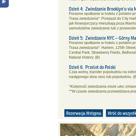
Dzień 4: Zwiedzanie Brooklyn'u via 
Poranne spotkanie w hotelu z polskim p
Trasa zwiedzania*: Przejazd do City H
jak Nowojorczycy mieszkają poza Manhatt
samodzielne zwiedzanie lub z przewodni
Dzień 5: Zwiedzanie NYC – Górny Ma
Poranne spotkanie w hotelu z polskim p
Trasa zwiedzania*: Harlem, 125th Street
Central Park: Strawberry Fields, Bethes
Natural History. (B)
Dzień 6: Przelot do Polski
Czas wolny, transfer popołudniu na lotn
następnego dnia rano lub popołudniu. (
*Kolejność zwiedzania może ulec zmian
**W czasie zwiedzania przewidziana jes
Rezerwacja Wstępna
Wróć do wszystk