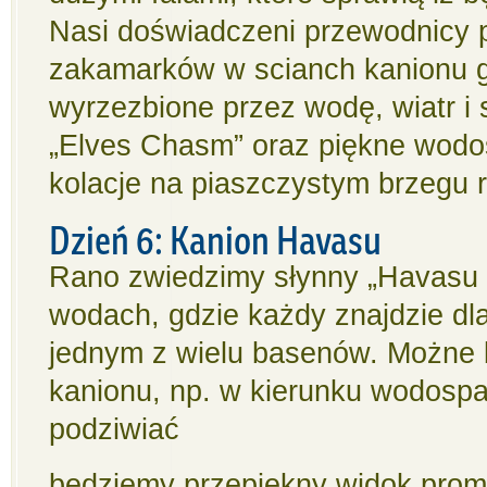
Nasi doświadczeni przewodnicy 
zakamarków w scianch kanionu g
wyrzezbione przez wodę, wiatr i 
„Elves Chasm” oraz piękne wodos
kolacje na piaszczystym brzegu r
Dzień 6: Kanion Havasu
Rano zwiedzimy słynny „Havasu 
wodach, gdzie każdy znajdzie dla
jednym z wielu basenów. Możne b
kanionu, np. w kierunku wodospa
podziwiać
będziemy przepiękny widok prom