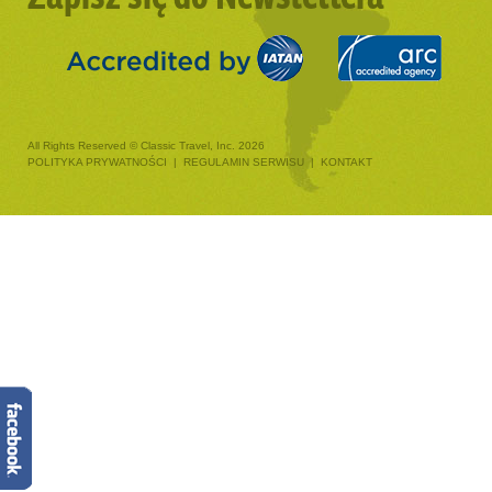
All Rights Reserved © Classic Travel, Inc. 2026
POLITYKA PRYWATNOŚCI
|
REGULAMIN SERWISU
|
KONTAKT