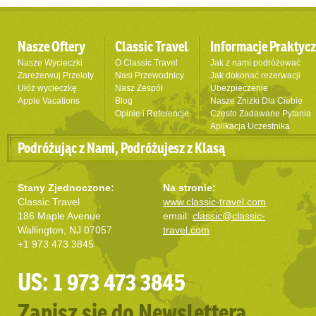
Nasze Oftery
Classic Travel
Informacje Praktyc
Nasze Wycieczki
O Classic Travel
Jak z nami podróżować
Zarezerwuj Przeloty
Nasi Przewodnicy
Jak dokonać rezerwacji
Ułóż wycieczkę
Nasz Zespół
Ubezpieczenie
Apple Vacations
Blog
Nasze Zniżki Dla Ciebie
Opinie i Referencje
Często Zadawane Pytania
Aplikacja Uczestnika
Podróżując z Nami, Podróżujesz z Klasą
Stany Zjednoczone:
Na stronie:
Classic Travel
www.classic-travel.com
186 Maple Avenue
email:
classic@classic-
Wallington, NJ 07057
travel.com
+1 973 473 3845
US: 1 973 473 3845
Zapisz się do Newslettera