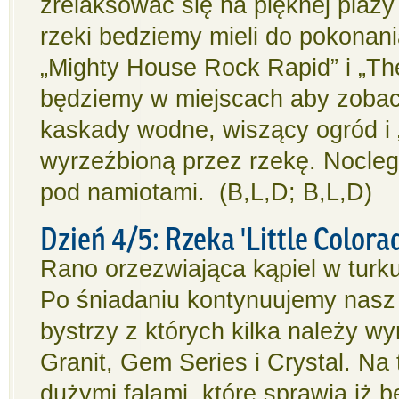
zrelaksować się na pięknej plaż
rzeki bedziemy mieli do pokonan
„Mighty House Rock Rapid” i „Th
będziemy w miejscach aby zobacz
kaskady wodne, wiszący ogród i 
wyrzeźbioną przez rzekę. Nocleg 
pod namiotami. (B,L,D; B,L,D)
Dzień 4/5: Rzeka 'Little Colora
Rano orzezwiająca kąpiel w turk
Po śniadaniu kontynuujemy nasz
bystrzy z których kilka należy w
Granit, Gem Series i Crystal. N
dużymi falami, które sprawią iż 