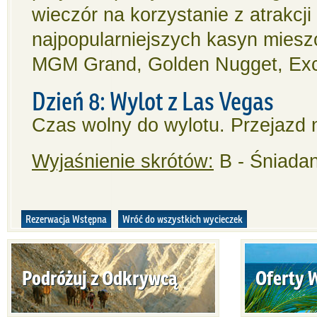
wieczór na korzystanie z atrakcj
najpopularniejszych kasyn mieszc
MGM Grand, Golden Nugget, Excal
Dzień 8: Wylot z Las Vegas
Czas wolny do wylotu. Przejazd n
Wyjaśnienie skrótów:
B - Śniadan
Rezerwacja Wstępna
Wróć do wszystkich wycieczek
Podróżuj z Odkrywcą
Oferty 