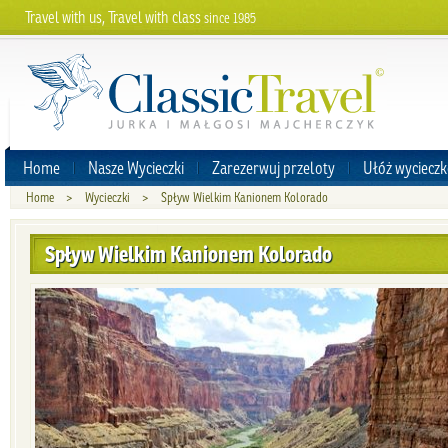
Travel with us, Travel with class
since 1985
Home
Nasze Wycieczki
Zarezerwuj przeloty
Ułóż wycieczk
Home
>
Wycieczki
>
Spływ Wielkim Kanionem Kolorado
Spływ Wielkim Kanionem Kolorado