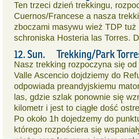
Ten trzeci dzień trekkingu, rozp
Cuernos/Francese a nasza trekk
zboczami masywu wież TDP tuż p
schroniska Hosteria las Torres. D
12. Sun. Trekking/Park Torres
Nasz trekking rozpoczyna się od H
Valle Ascencio dojdziemy do Refug
odpowiada preandyjskiemu matorr
las, gdzie szlak ponownie się̨ wz
kilometr i jest to ciągłe dość ost
Po około 1h dojedzemy do punk
którego rozpościera się wspaniał