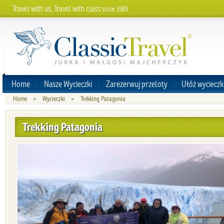
Travel with us, Travel with class
since 1985
Home
Nasze Wycieczki
Zarezerwuj przeloty
Ułóż wycieczk
Home
>
Wycieczki
>
Trekking Patagonia
Trekking Patagonia