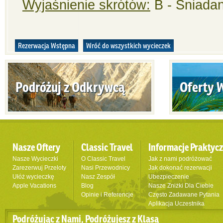
Wyjaśnienie skrótów:
B - Śniadan
Rezerwacja Wstępna
Wróć do wszystkich wycieczek
Podróżuj z Odkrywcą
Oferty 
Nasze Oftery
Classic Travel
Informacje Praktyc
Nasze Wycieczki
O Classic Travel
Jak z nami podróżować
Zarezerwuj Przeloty
Nasi Przewodnicy
Jak dokonać rezerwacji
Ułóż wycieczkę
Nasz Zespół
Ubezpieczenie
Apple Vacations
Blog
Nasze Zniżki Dla Ciebie
Opinie i Referencje
Często Zadawane Pytania
Aplikacja Uczestnika
Podróżując z Nami, Podróżujesz z Klasą