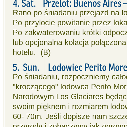
4. Sat.
Przelot: Buenos Aires –
Rano po śniadaniu przejazd na lo
Po przylocie powitanie przez lok
Po zakwaterowaniu krótki odpocz
lub opcjonalna kolacja połączo
hotelu. (B)
5. Sun. Lodowiec Perito Mor
Po śniadaniu, rozpoczniemy cał
"kroczącego" lodowca Perito Mor
Narodowym Los Glaciares będąc
swoim pięknem i rozmiarem lodow
60- 70m. Jeśli dopisze nam szcz
przyrody i zobaczymy jak ogromne