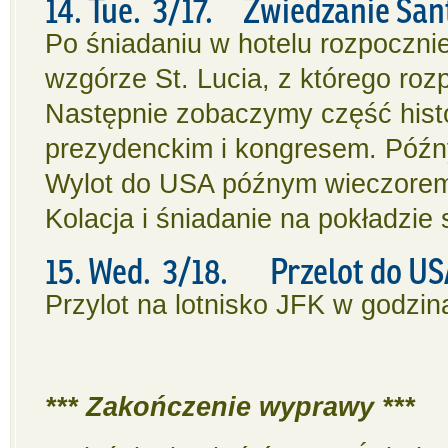
14. Tue. 3/17. Zwiedzanie San
Po śniadaniu w hotelu rozpoczni
wzgórze St. Lucia, z którego roz
Następnie zobaczymy część hist
prezydenckim i kongresem. Późny
Wylot do USA późnym wieczorem
Kolacja i śniadanie na pokładzie
15. Wed. 3/18. Przelot do U
Przylot na lotnisko JFK w godzin
*** Zakończenie wyprawy ***