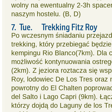
wolny na ewentualny 2-3h spacer
naszym hostelu. (B, D)
7. Tue. Trekking Fitz Roy
Po wczesnym śniadaniu przejazd 
trekking, który przebiegać będzi
kempingu Rio Blanco(7km). Dla c
możliwość kontynuowania ostrego
(2km). Z jeziora roztacza się ws
Roy, lodowiec De Los Tres oraz n
powrotny do El Chalten poprowad
del Salto i Lago Capri (9km). Łą
którzy dojdą do Laguny de los Tr