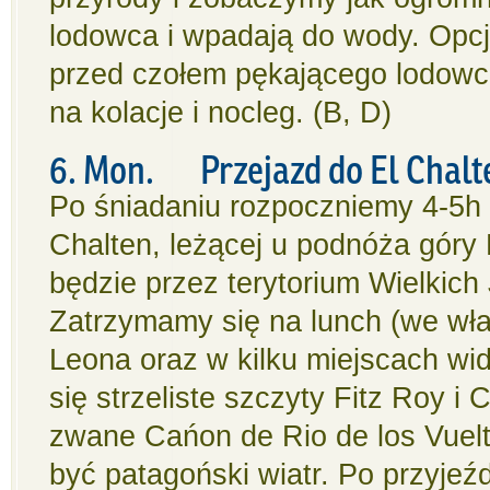
lodowca i wpadają do wody. Opcj
przed czołem pękającego lodowc
na kolacje i nocleg. (B, D)
6. Mon. Przejazd do El Chal
Po śniadaniu rozpoczniemy 4-5h 
Chalten, leżącej u podnóża góry
będzie przez terytorium Wielkich
Zatrzymamy się na lunch (we wła
Leona oraz w kilku miejscach wi
się strzeliste szczyty Fitz Roy i 
zwane Cańon de Rio de los Vuel
być patagoński wiatr. Po przyjeź