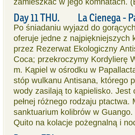
zamieszkać w jego komnatach. (
Day 11 THU. La Cienega - Pa
Po śniadaniu wyjazd do gorących
oferuje jedne z najpiękniejszych
przez Rezerwat Ekologiczny Ant
Coca; przekroczymy Kordylierę 
m. Kąpiel w ośrodku w Papallact
stóp wulkanu Antisana, którego 
wody zasilają to kąpielisko. Jest
pełnej różnego rodzaju ptactwa.
sanktuarium kolibrów w Guango. 
Quito na kolacje pożegna