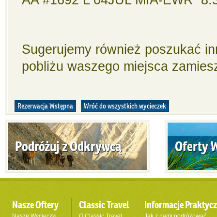
Sugerujemy również poszukać inn
pobliżu waszego miejsca zamies
Rezerwacja Wstępna
Wróć do wszystkich wycieczek
Podróżuj z Odkrywcą
Oferty 
Nasze Oftery
Classic Travel
Informacje Praktyc
Nasze Wycieczki
O Classic Travel
Jak z nami podróżować