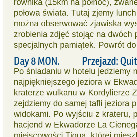
równika (15km na północ), zwane
połowa świata. Tutaj zjemy lunc
można obserwować zjawiska wyst
zrobienia zdjęć stojąc na dwóch
specjalnych pamiątek. Powrót do 
Day 8 MON. Przejazd: Quito -
Po śniadaniu w hotelu jedziemy n
najpiękniejszego jeziora w Ekwa
kraterze wulkanu w Kordylierze 
zejdziemy do samej tafli jeziora
widokami. Po wyjściu z krateru, 
hacjend w Ekwadorze La Cienega
miejscowości Tigua, której miesz