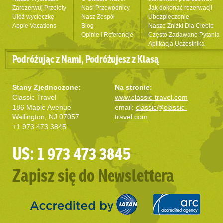
Zarezerwuj Przeloty
Nasi Przewodnicy
Jak dokonać rezerwacji
Ułóż wycieczkę
Nasz Zespół
Ubezpieczenie
Apple Vacations
Blog
Nasze Zniżki Dla Ciebie
Opinie i Referencje
Często Zadawane Pytania
Aplikacja Uczestnika
Podróżując z Nami, Podróżujesz z Klasą
Stany Zjednoczone:
Na stronie:
Classic Travel
www.classic-travel.com
186 Maple Avenue
email:
classic@classic-
Wallington, NJ 07057
travel.com
+1 973 473 3845
US: 1 973 473 3845
Zapisz się do Newslettera