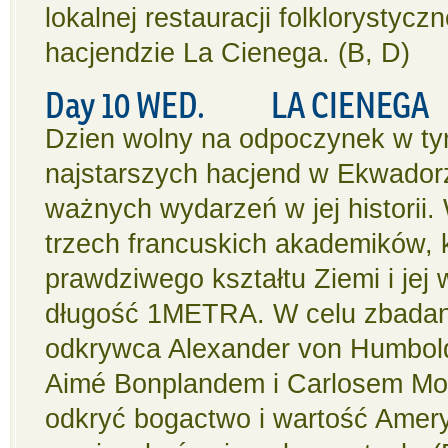
lokalnej restauracji folklorystyc
hacjendzie La Cienega. (B, D)
Day 10 WED. LA CIENEGA
Dzien wolny na odpoczynek w tym
najstarszych hacjend w Ekwadorz
ważnych wydarzeń w jej historii.
trzech francuskich akademików, k
prawdziwego kształtu Ziemi i jej 
długość 1METRA. W celu zbadani
odkrywca Alexander von Humboldt
Aimé Bonplandem i Carlosem Mon
odkryć bogactwo i wartość Amer