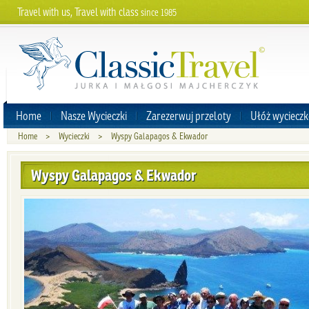
Travel with us, Travel with class
since 1985
Home
Nasze Wycieczki
Zarezerwuj przeloty
Ułóż wycieczk
Home
>
Wycieczki
>
Wyspy Galapagos & Ekwador
Wyspy Galapagos & Ekwador