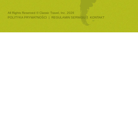
All Rights Reserved © Classic Travel, Inc. 2026
POLITYKA PRYWATNOŚCI
|
REGULAMIN SERWISU
|
KONTAKT