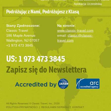
Aplikacja Uczestnika
Podróżując z Nami, Podróżujesz z Klasą
Stany Zjednoczone:
Na stronie:
Classic Travel
www.classic-travel.com
186 Maple Avenue
email:
classic@classic-
Wallington, NJ 07057
travel.com
+1 973 473 3845
US: 1 973 473 3845
Zapisz się do Newslettera
All Rights Reserved © Classic Travel, Inc. 2026
POLITYKA PRYWATNOŚCI
|
REGULAMIN SERWISU
|
KONTAKT