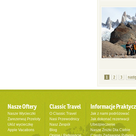
1
2
3
nast
Nasze Oftery
Classic Travel
Informacje Praktyc
Nasze Wycieczki
O Classic Travel
Jak z nami podróżować
Zarezerwuj Przeloty
Nasi Przewodnicy
Jak dokonać rezerwacji
Ułóż wycieczkę
Nasz Zespół
Ubezpieczenie
Apple Vacations
Blog
Nasze Zniżki Dla Ciebie
Opinie i Referencje
Często Zadawane Pytania