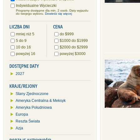
Indywidualne Wycieczki
Programy dostępne dla min. 2 osob. Daty wyjazdu
do twojego wyboru.
Dowiedz się więcej
LICZBA DNI
CENA
mniej niż 5
do $999
5 do 9
$1000 do $1999
10 do 16
$2000 do $2999
powyżej 16
powyżej $3000
DOSTĘPNE DATY
2027
KRAJE/REJONY
Stany Zjednoczone
Ameryka Centralna & Meksyk
Ameryka Południowa
Europa
Reszta Świata
Azja