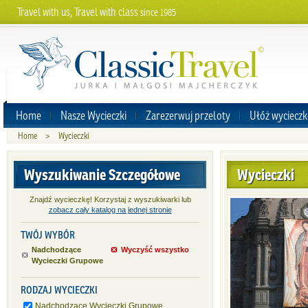
Travel with us, Travel with class
since 1985
Home
Nasze Wycieczki
Zarezerwuj przeloty
Ułóż wycieczk
Home
>
Wycieczki
Wyszukiwanie Szczegółowe
Wycieczki
Znajdź wycieczkę! Korzystaj z wyszukiwarki lub
zobacz cały katalog na jednej stronie
TWÓJ WYBÓR
Nadchodzące
Wyczyść wszystko
Wycieczki Grupowe
RODZAJ WYCIECZKI
Nadchodzące Wycieczki Grupowe